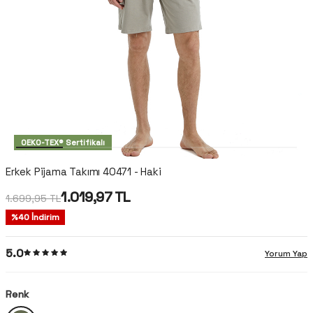
OEKO-TEX® Sertifikalı
Erkek Pijama Takımı 40471 - Haki
1.019,97
TL
1.699,95
TL
%
40
İndirim
5.0
Yorum Yap
Renk