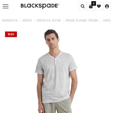
0
ANASAYFA
ERKEK
ERKEK EV GIYIM
ERKEK PIJAMA TAKIMI
ERKEK
/
/
/
/
%
40