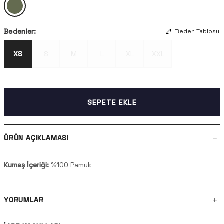
Bedenler:
Beden Tablosu
XS
S
M
L
XL
XXL
SEPETE EKLE
ÜRÜN AÇIKLAMASI
Kumaş İçeriği:
%100 Pamuk
YORUMLAR