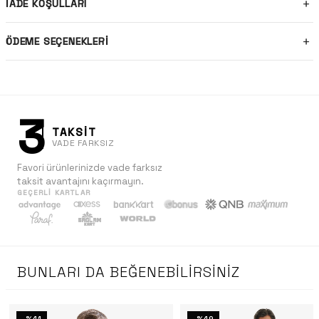
İADE KOŞULLARI
ÖDEME SEÇENEKLERI
3
TAKSİT
VADE FARKSIZ
Favori ürünlerinizde vade farksız
taksit avantajını kaçırmayın.
GEÇERLI KARTLAR
BUNLARI DA BEĞENEBILIRSINIZ
-%41
-%49