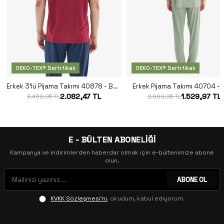
OEKO-TEX® Sertifikalı
OEKO-TEX® Sertifikalı
Erkek 3'lü Pijama Takımı 40878 - Bordo
Erkek Pijama Takımı 40704 - Y
2.082,47 TL
1.529,97 TL
3.499,95 TL
2.999,95 TL
E - BÜLTEN ABONELİĞİ
Kampanya ve indirimlerden haberdar olmak için e-bültenimize abone
olun.
ABONE OL
KVKK Sözleşmesi'ni
, okudum, kabul ediyorum.