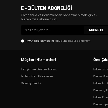
E - BÜLTEN ABONELİĞİ
Kampanya ve indirimlerden haberdar olmak için e-
bültenimize abone olun.
ABONE OL
KVKK Sözleşmesi'ni
, okudum, kabul ediyorum.
Müşteri Hizmetleri
Öne Çık
İletişim ve Destek Formu
Erkek Bo
İade & Geri Gönderim
Kadın Bo
Sipariş Takibi
Erkek İç G
Kadın İç 
Erkek Pij
Kadın Pij