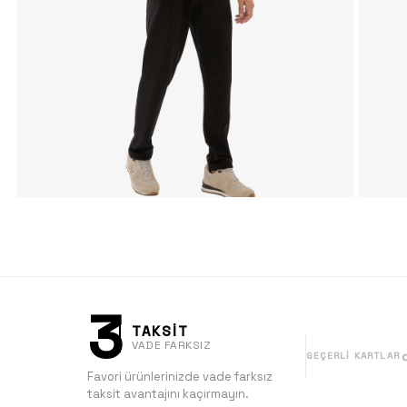
3
TAKSİT
VADE FARKSIZ
GEÇERLI KARTLAR
Favori ürünlerinizde vade farksız
taksit avantajını kaçırmayın.