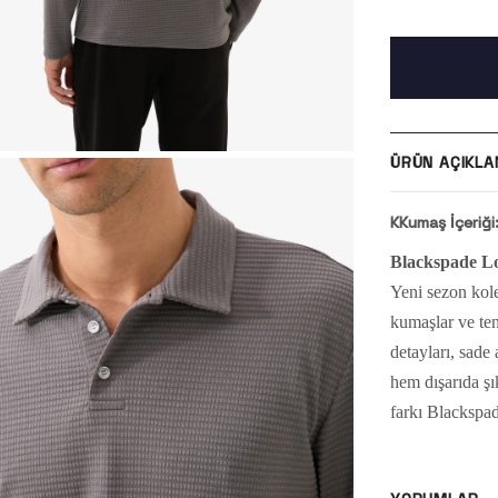
ÜRÜN AÇIKLA
KKumaş İçeriği
Blackspade Lo
Yeni sezon kol
kumaşlar ve ten
detayları, sad
hem dışarıda şı
farkı Blackspad