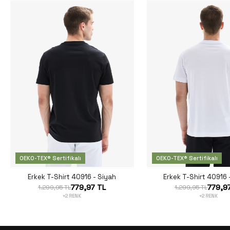
OEKO-TEX® Sertifikalı
OEKO-TEX® Sertifikalı
Erkek T-Shirt 40916 - Siyah
Erkek T-Shirt 40916
779,97 TL
779,9
1.299,95 TL
1.299,95 TL
+2 RENK
+2 RENK