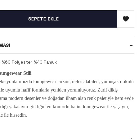
SEPETE EKLE
MASI
:
%60 Polyester %40 Pamuk
ungewear Stili
eksiyonlarımızda loungewear tarzını; nefes alabilen, yumuşak dokulu
le uyumlu hafif formlarla yeniden yorumluyoruz. Zarif dikiş
e ama modern desenler ve doğadan ilham alan renk paletiyle hem evde
klığı yakalayın. Şıklığın en konforlu halini loungewear ile yaşayın,
e ile hissedin.