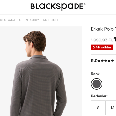
POLO YAKA T-SHIRT 40821 - ANTRASIT
Erkek Polo 
1.999,95
TL
%
49
İndirim
5.0
Renk
Bedenler:
S
M