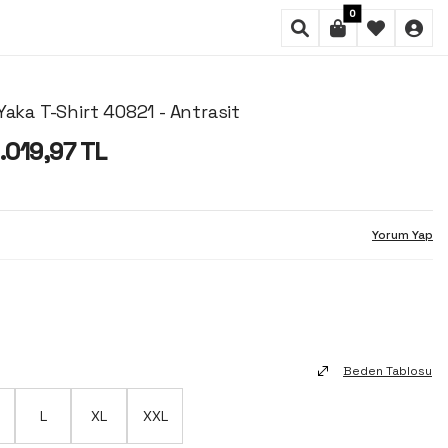
0
Yaka T-Shirt 40821 - Antrasit
1.019,97
TL
Yorum Yap
Beden Tablosu
L
XL
XXL