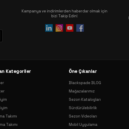
Kampanya ve indirimlerden haberdar olmak için
bizi Takip Edin!
an Kategoriler
Öne Çıkanlar
xer
Blackspade BLOG
xer
Mağazalarımız
iyim
Sezon Katalogları
Giyim
Sürdürülebilirlik
ama Takımı
Sezon Videoları
ama Takımı
Mobil Uygulama