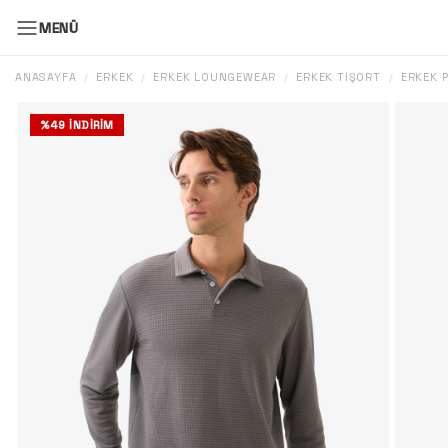
MENÜ
ANASAYFA
ERKEK
ERKEK LOUNGEWEAR
ERKEK TIŞÖRT
ERKEK 
/
/
/
/
%
49
İNDIRIM