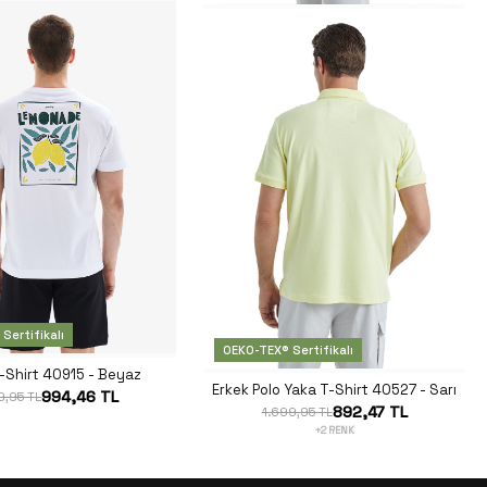
Sertifikalı
OEKO-TEX® Sertifikalı
-Shirt 40915 - Beyaz
Erkek Polo Yaka T-Shirt 40527 - Sarı
994,46 TL
9,95 TL
892,47 TL
1.699,95 TL
+2 RENK