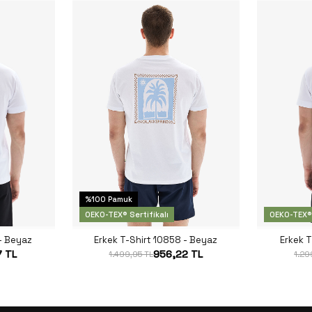
%100 Pamuk
OEKO-TEX® Sertifikalı
OEKO-TEX® 
 - Beyaz
Erkek T-Shirt 10858 - Beyaz
Erkek T
7 TL
956,22 TL
1.499,95 TL
1.29