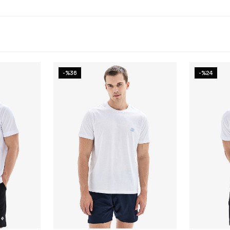
-%36
-%24