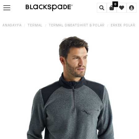
0
ANASAYFA
TERMAL
TERMAL SWEATSHIRT & POLAR
ERKEK POLAR 
/
/
/