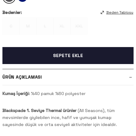
Bedenler:
Beden Tablosu
S
M
L
XL
XXL
SEPETE EKLE
ÜRÜN AÇIKLAMASI
Kumaş İçeriği:
%40 pamuk %60 polyester
Blackspade 1. Seviye Thermal ürünler
(All Seasons), tüm
mevsimlerde giyilebilen ince, hafif ve yumuşak kumaşı
sayesinde düşük ve orta seviyeli aktiviteler için idealdir.