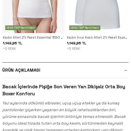
OEKO-TEX® Sertifikalı
OEKO-TEX® Sertifikalı
Kadın Atlet 2'li Paket Essential 1590 - Beyaz
Kadın İnce Askılı Atlet 2'li Paket Essential 1591 - Beyaz
1.149,95 TL
1.149,95 TL
+2 RENK
+3 RENK
ÜRÜN AÇIKLAMASI
Bacak İçlerinde Pişiğe Son Veren Yan Dikişsiz Orta Boy
Boxer Konforu
Yaz aylarında dökümlü elbiseler, uçuş uçuş etekler ya da kumaş
pantolonlar giyerken yaşanan en büyük rahatsızlıklardan biri,
yürüme esnasında bacak içlerinin birbiriyle temas etmesidir. Bacak
boyunu ideal hizada tutan orta boy kesim, sürtünmeden kaynaklı
kızarıklık ve pişik hissini tamamen ortadan kaldırırken; yan dikişsiz