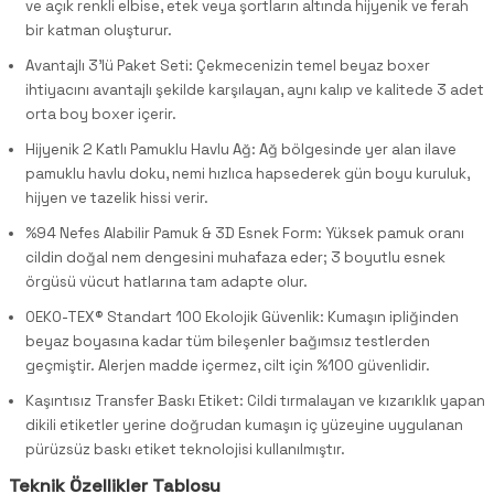
ve açık renkli elbise, etek veya şortların altında hijyenik ve ferah
bir katman oluşturur.
Avantajlı 3'lü Paket Seti: Çekmecenizin temel beyaz boxer
ihtiyacını avantajlı şekilde karşılayan, aynı kalıp ve kalitede 3 adet
orta boy boxer içerir.
Hijyenik 2 Katlı Pamuklu Havlu Ağ: Ağ bölgesinde yer alan ilave
pamuklu havlu doku, nemi hızlıca hapsederek gün boyu kuruluk,
hijyen ve tazelik hissi verir.
%94 Nefes Alabilir Pamuk & 3D Esnek Form: Yüksek pamuk oranı
cildin doğal nem dengesini muhafaza eder; 3 boyutlu esnek
örgüsü vücut hatlarına tam adapte olur.
OEKO-TEX® Standart 100 Ekolojik Güvenlik: Kumaşın ipliğinden
beyaz boyasına kadar tüm bileşenler bağımsız testlerden
geçmiştir. Alerjen madde içermez, cilt için %100 güvenlidir.
Kaşıntısız Transfer Baskı Etiket: Cildi tırmalayan ve kızarıklık yapan
dikili etiketler yerine doğrudan kumaşın iç yüzeyine uygulanan
pürüzsüz baskı etiket teknolojisi kullanılmıştır.
Teknik Özellikler Tablosu