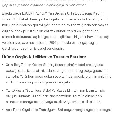
yapısı sayesinde dışarıdan hiçbir çizgi izi belli etmez.
Blackspade ESSENTIAL 1571 Yan Dikişsiz Orta Boy Beyaz Kadın
Boxer 3'lü Paket, hem günlük kıyafetlerinizin altında bacak içlerini
koruyan bir kalkan görevi görür hem de ev rahatlığında tek başına
giyilebilecek pürüzsüz bir estetik sunar. Yan dikiş içermeyen
silindirik dokuması, ağ bölgesindeki çift katlı hijyenik havlu desteği
ve cildinize taze hava aldıran %94 pamuklu esnek yapısıyla
gardırobunuzun en işlevsel parçasıdır.
Ürüne Özgün Nitelikler ve Tasarım Farkları:
Orta Boy Boxer Kesim: Shorty (kısa kesim) modellere kıyasla
bacağı daha ideal bir hizada kavrayan orta boy paça yapısına
sahiptir. Yürürken paça yukarı toplanmaz, bacak içlerinin birbirine
sürtünmesini ve pişik oluşumunu engeller.
Yan Dikişsiz (Seamless Side) Pürüzsüz Mimari: Yan kısımlarında
dikiş bulunmaz. Bu sayede dar pantolon, tayt ve elbiselerin
altından dışarıya potluk veya baskı izi yapmaz, cildi sıkmaz.
Açık Renk Giysiler İle Tam Uyum: Saf beyaz rengi sayesinde beyaz