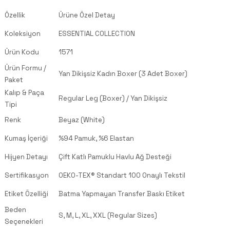
Özellik
Ürüne Özel Detay
Koleksiyon
ESSENTIAL COLLECTION
Ürün Kodu
1571
Ürün Formu /
Yan Dikişsiz Kadın Boxer (3 Adet Boxer)
Paket
Kalıp & Paça
Regular Leg (Boxer) / Yan Dikişsiz
Tipi
Renk
Beyaz (White)
Kumaş İçeriği
%94 Pamuk, %6 Elastan
Hijyen Detayı
Çift Katlı Pamuklu Havlu Ağ Desteği
Sertifikasyon
OEKO-TEX® Standart 100 Onaylı Tekstil
Etiket Özelliği
Batma Yapmayan Transfer Baskı Etiket
Beden
S, M, L, XL, XXL (Regular Sizes)
Seçenekleri