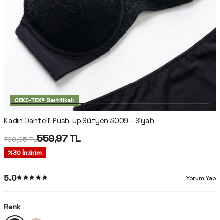
OEKO-TEX® Sertifikalı
Kadın Dantelli Push-up Sütyen 3009 - Siyah
559,97
TL
799,95
TL
%
30
İndirim
5.0
Yorum Yap
Renk