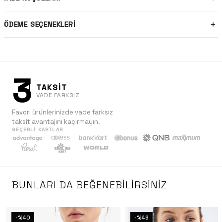
ÖDEME SEÇENEKLERI
3
TAKSİT
VADE FARKSIZ
Favori ürünlerinizde vade farksız
taksit avantajını kaçırmayın.
GEÇERLI KARTLAR
BUNLARI DA BEĞENEBILIRSINIZ
-%40
-%49