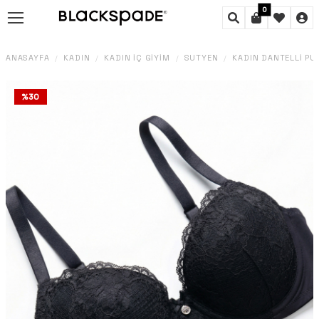
0
ANASAYFA
KADIN
KADIN İÇ GIYIM
SÜTYEN
KADIN DANTELLI PU
/
/
/
/
%
30