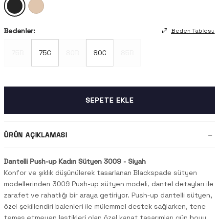
Bedenler:
Beden Tablosu
75B
75C
80B
80C
85B
SEPETE EKLE
ÜRÜN AÇIKLAMASI
Dantelli Push-up Kadın Sütyen 3009 - Siyah
Konfor ve şıklık düşünülerek tasarlanan Blackspade sütyen
modellerinden 3009 Push-up sütyen modeli, dantel detayları ile
zarafet ve rahatlığı bir araya getiriyor. Push-up dantelli sütyen,
özel şekillendiri balenleri ile mülemmel destek sağlarken, tene
temas etmeyen lastikleri olan özel kanat tasarımları gün boyu