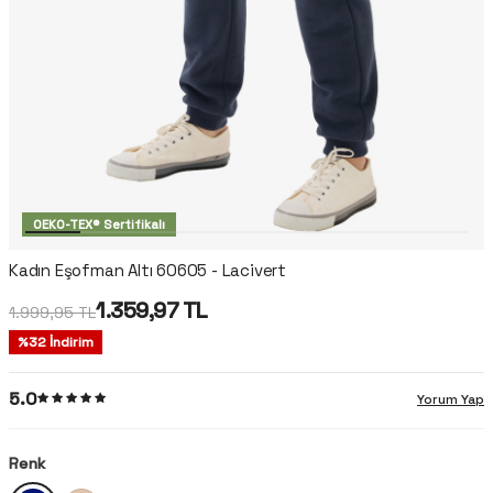
OEKO-TEX® Sertifikalı
Kadın Eşofman Altı 60605 - Lacivert
1.359,97
TL
1.999,95
TL
%
32
İndirim
5.0
Yorum Yap
Renk