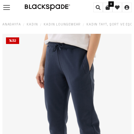
0
ANASAYFA
KADIN
KADIN LOUNGEWEAR
KADIN TAYT, ŞORT VE EŞO
/
/
/
%
32