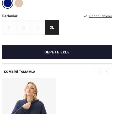
Bedenler:
Beden Tablosu
S
M
L
XL
SEPETE EKLE
KOMBINI TAMAMLA
-%32