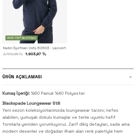
OEKO-TEX® Sertifikalı
Kadın Eşofman Üstü 60603 - Lacivert
1.903,97 TL
2.799,95 TL
ÜRÜN AÇIKLAMASI
Kumaş İçeriği:
%60 Pamuk %40 Polyester
Blackspade Loungewear Stili
Yeni sezon koleksiyonlarımızda loungewear tarzını; nefes
alabilen, yumuşak dokulu kumaşlar ve tenle uyumlu hafif
formlarla yeniden yorumluyoruz. Zarif dikiş detayları, sade ama
modern desenler ve doğadan ilham alan renk paletiyle hem