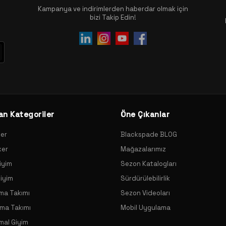
Kampanya ve indirimlerden haberdar olmak için
bizi Takip Edin!
an Kategoriler
Öne Çıkanlar
xer
Blackspade BLOG
xer
Mağazalarımız
iyim
Sezon Katalogları
Giyim
Sürdürülebilirlik
ama Takımı
Sezon Videoları
ama Takımı
Mobil Uygulama
mal Giyim