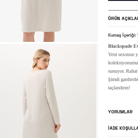
ÜRÜN AÇIKLA
Kumaş İçeriği:
Blackspade Ev
Yeni sezonun yu
koleksiyonumuz,
sunuyor. Rahat 
Şimdi gardırobu
taçlandırın!
YORUMLAR
İADE KOŞULL