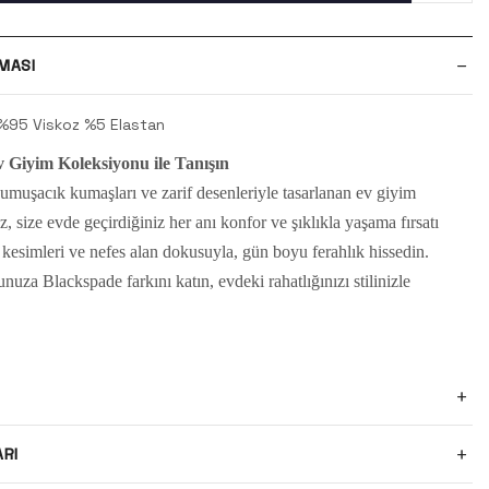
MASI
%95 Viskoz %5 Elastan
 Giyim Koleksiyonu ile Tanışın
muşacık kumaşları ve zarif desenleriyle tasarlanan ev giyim
 size evde geçirdiğiniz her anı konfor ve şıklıkla yaşama fırsatı
kesimleri ve nefes alan dokusuyla, gün boyu ferahlık hissedin.
nuza Blackspade farkını katın, evdeki rahatlığınızı stilinizle
ARI