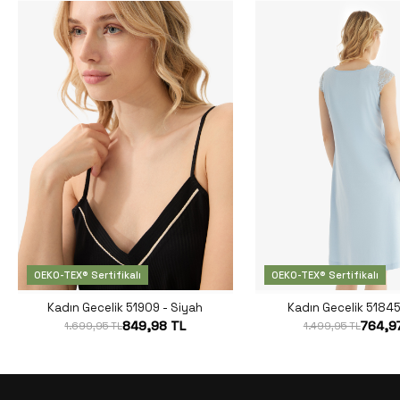
OEKO-TEX® Sertifikalı
OEKO-TEX® Sertifikalı
Kadın Gecelik 51909 - Siyah
Kadın Gecelik 51845
849,98 TL
764,9
1.699,95 TL
1.499,95 TL