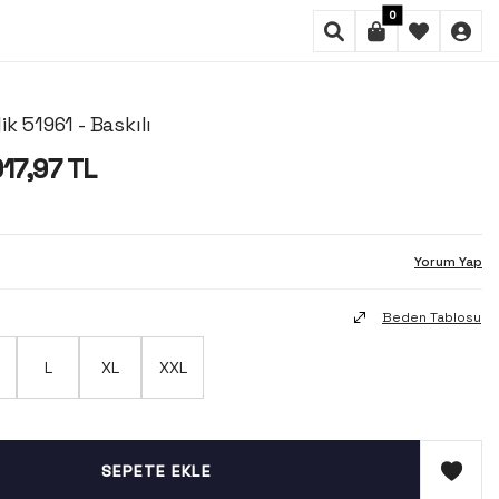
0
k 51961 - Baskılı
17,97
TL
Yorum Yap
Beden Tablosu
L
XL
XXL
SEPETE EKLE