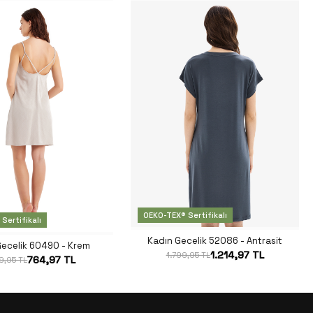
OEKO-TEX® Sertifikalı
Sertifikalı
Kadın Gecelik 52086 - Antrasit
Gecelik 60490 - Krem
1.214,97 TL
1.799,95 TL
764,97 TL
9,95 TL