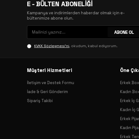
E - BÜLTEN ABONELİĞİ
Kampanya ve indirimlerden haberdar olmak için e-
bültenimize abone olun.
ABONE OL
KVKK Sözleşmesi'ni
, okudum, kabul ediyorum.
Müşteri Hizmetleri
Öne Çık
İletişim ve Destek Formu
Erkek Bo
İade & Geri Gönderim
Kadın Bo
Sipariş Takibi
Erkek İç G
Kadın İç 
Erkek Pij
Kadın Pij
Erkek Ter