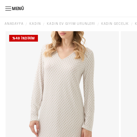
MENÜ
ANASAYFA
KADIN
KADIN EV GIYIM ÜRÜNLERI
KADIN GECELIK
K
/
/
/
/
%
49
İNDIRIM