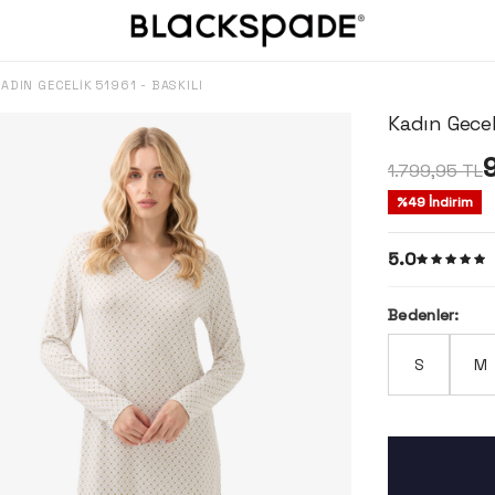
ADIN GECELIK 51961 - BASKILI
Kadın Geceli
9
1.799,95
TL
%
49
İndirim
5.0
Bedenler:
S
M