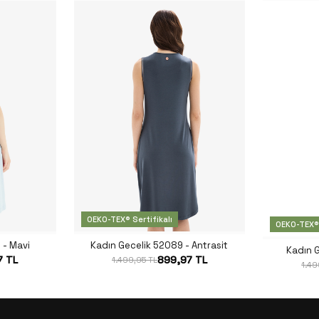
OEKO-TEX® Sertifikalı
OEKO-TEX® 
 - Mavi
Kadın Gecelik 52089 - Antrasit
Kadın 
7 TL
899,97 TL
1.499,95 TL
1.49