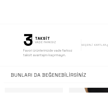
3
TAKSİT
VADE FARKSIZ
GEÇERLI KARTLAR
Favori ürünlerinizde vade farksız
taksit avantajını kaçırmayın.
BUNLARI DA BEĞENEBILIRSINIZ