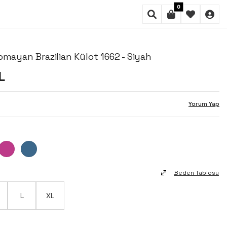
0
pmayan Brazilian Külot 1662 - Siyah
L
Yorum Yap
Beden Tablosu
L
XL