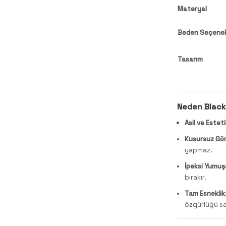
Materyal
Beden Seçenek
Tasarım
Neden Blacks
Asil ve Esteti
Kusursuz Gör
yapmaz.
İpeksi Yumuşa
bırakır.
Tam Esneklik
özgürlüğü sa