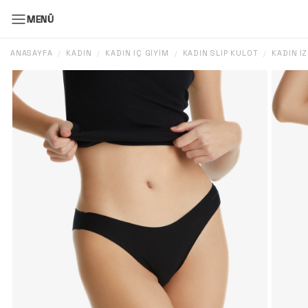
MENÜ
ANASAYFA
KADIN
KADIN İÇ GIYIM
KADIN SLIP KÜLOT
KADIN İ
/
/
/
/