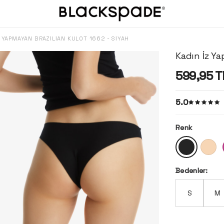
Z YAPMAYAN BRAZILIAN KÜLOT 1662 - SIYAH
Kadın İz Ya
599,95
T
5.0
Renk
Bedenler:
S
M