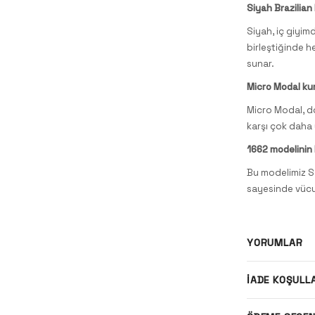
Siyah Brazilian
Siyah, iç giyimd
birleştiğinde h
sunar.
Micro Modal ku
Micro Modal, doğ
karşı çok daha 
1662 modelinin 
Bu modelimiz S 
sayesinde vücu
YORUMLAR
İADE KOŞULL