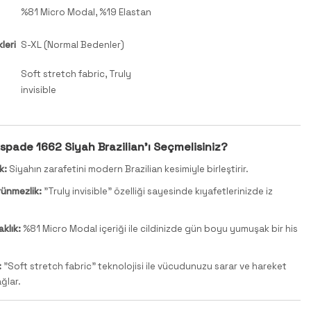
%81 Micro Modal, %19 Elastan
leri
S-XL (Normal Bedenler)
Soft stretch fabric, Truly
invisible
pade 1662 Siyah Brazilian'ı Seçmelisiniz?
k:
Siyahın zarafetini modern Brazilian kesimiyle birleştirir.
ünmezlik:
"Truly invisible" özelliği sayesinde kıyafetlerinizde iz
klık:
%81 Micro Modal içeriği ile cildinizde gün boyu yumuşak bir his
:
"Soft stretch fabric" teknolojisi ile vücudunuzu sarar ve hareket
ğlar.