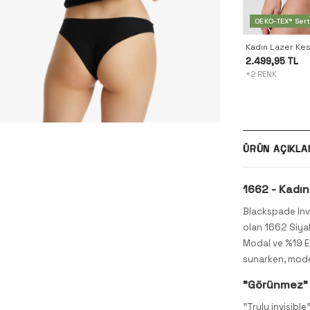
OEKO-TEX® Serti
Kadın Lazer Kes
2.499,95 TL
+2 RENK
ÜRÜN AÇIKLA
1662 -
K
adın
Blackspade Inv
olan 1662 Siyah 
Modal ve %19 Ela
sunarken, moder
"Görünmez" 
"Truly invisibl