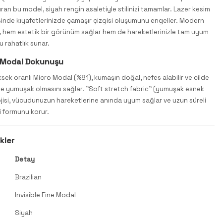
uran bu model, siyah rengin asaletiyle stilinizi tamamlar. Lazer kesim
inde kıyafetlerinizde çamaşır çizgisi oluşumunu engeller. Modern
i, hem estetik bir görünüm sağlar hem de hareketlerinizle tam uyum
 rahatlık sunar.
 Modal Dokunuşu
ksek oranlı Micro Modal (%81), kumaşın doğal, nefes alabilir ve cilde
ce yumuşak olmasını sağlar. "Soft stretch fabric" (yumuşak esnek
jisi, vücudunuzun hareketlerine anında uyum sağlar ve uzun süreli
i formunu korur.
kler
Detay
Brazilian
Invisible Fine Modal
Siyah