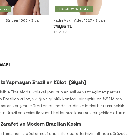
fikalı
OEKO-TEX® Sertifikalı
im Sütyen 1665 - Siyah
Kadın Askılı Atlet 1627 - Siyah
719,95 TL
+3 RENK
MASI
 İz Yapmayan Brazilian Külot (Siyah)
isible Fine Modal koleksiyonunun en asil ve vazgeçilmez parçası
Brazilian külot, şıklığı ve günlük konforu birleştiriyor. %81 Micro
stan karışımı ile üretilen bu model, cildinize ipeksi bir yumuşaklık
n Brazilian kesimi ile vücut hatlarınıza kusursuz bir şekilde oturur.
Zarafet ve Modern Brazilian Kesim
e" (tamamen iz göstermez) yapısı ile kıyafetlerinizin altında pürüzsüz