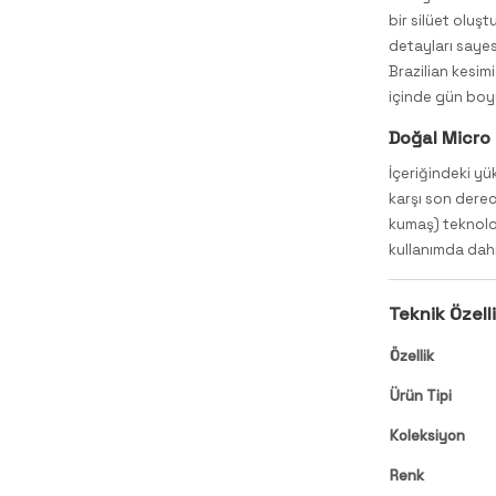
bir silüet oluşt
detayları sayes
Brazilian kesim
içinde gün boyu
Doğal Micro
İçeriğindeki yü
karşı son dere
kumaş) teknolo
kullanımda dah
Teknik Özelli
Özellik
Ürün Tipi
Koleksiyon
Renk