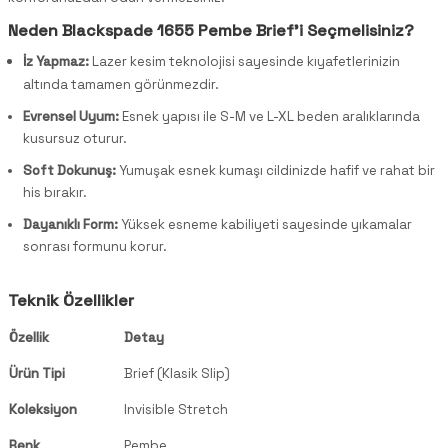
Neden Blackspade 1655 Pembe Brief'i Seçmelisiniz?
İz Yapmaz:
Lazer kesim teknolojisi sayesinde kıyafetlerinizin
altında tamamen görünmezdir.
Evrensel Uyum:
Esnek yapısı ile S-M ve L-XL beden aralıklarında
kusursuz oturur.
Soft Dokunuş:
Yumuşak esnek kumaşı cildinizde hafif ve rahat bir
his bırakır.
Dayanıklı Form:
Yüksek esneme kabiliyeti sayesinde yıkamalar
sonrası formunu korur.
Teknik Özellikler
Özellik
Detay
Ürün Tipi
Brief (Klasik Slip)
Koleksiyon
Invisible Stretch
Renk
Pembe