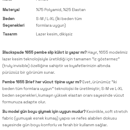
Materyal
%75 Polyamid, %25 Elastan
Beden
S-M / L-XL (İki beden tüm
Seçenekleri
formlara uygun)
Tasarım
Lazer kesim, dikişsiz
Blackspade 1655 pembe slip külot iz yapar mı?
Hayır, 1655 modelimiz
lazer kesim teknolojisiyle üretildiği için tamamen "iz göstermez"
(truly invisible) özelliğine sahiptir ve kıyafetlerinizin altında
pürüzsüz bir görünüm sunar.
Pembe 1655 Brief her vücut tipine uyar mı?
Evet, ürünümüz "iki
beden tüm formlara uygun" teknolojisi ile üretilmiştir; S-M ve L-XL
beden seçenekleri, kumaşın yüksek elastan oranı sayesinde vücut
formunuza adapte olur.
Bu model gün boyu giymek için uygun mudur?
Kesinlikle, soft stretch
fabric (yumuşak esnek kumaş) yapısı ve nefes alabilen dokusu
sayesinde gün boyu konforlu ve ferah bir kullanım sağlar.