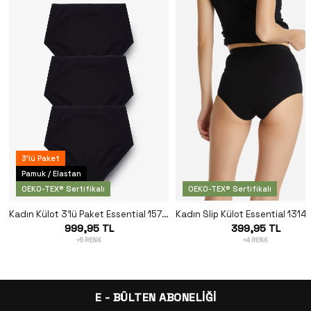
3'lü Paket
Pamuk / Elastan
OEKO-TEX® Sertifikalı
OEKO-TEX® Sertifikalı
Kadın Külot 3'lü Paket Essential 1577 - Siyah
999,95 TL
399,95 TL
+5 RENK
+4 RENK
E - BÜLTEN ABONELİĞİ