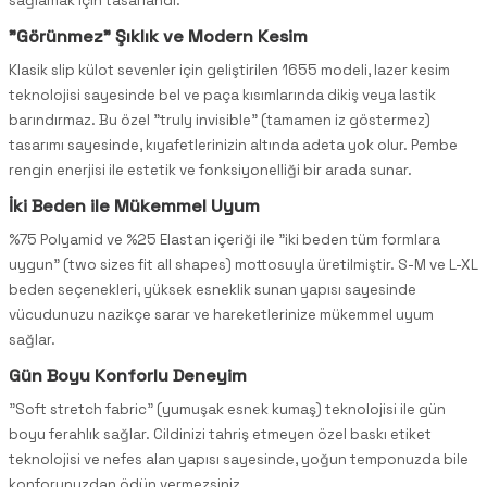
sağlamak için tasarlandı.
"Görünmez" Şıklık ve Modern Kesim
Klasik slip külot sevenler için geliştirilen 1655 modeli, lazer kesim
teknolojisi sayesinde bel ve paça kısımlarında dikiş veya lastik
barındırmaz. Bu özel "truly invisible" (tamamen iz göstermez)
tasarımı sayesinde, kıyafetlerinizin altında adeta yok olur. Pembe
rengin enerjisi ile estetik ve fonksiyonelliği bir arada sunar.
İki Beden ile Mükemmel Uyum
%75 Polyamid ve %25 Elastan içeriği ile "iki beden tüm formlara
uygun" (two sizes fit all shapes) mottosuyla üretilmiştir. S-M ve L-XL
beden seçenekleri, yüksek esneklik sunan yapısı sayesinde
vücudunuzu nazikçe sarar ve hareketlerinize mükemmel uyum
sağlar.
Gün Boyu Konforlu Deneyim
"Soft stretch fabric" (yumuşak esnek kumaş) teknolojisi ile gün
boyu ferahlık sağlar. Cildinizi tahriş etmeyen özel baskı etiket
teknolojisi ve nefes alan yapısı sayesinde, yoğun temponuzda bile
konforunuzdan ödün vermezsiniz.