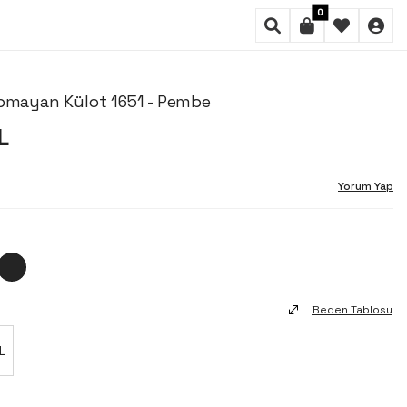
0
apmayan Külot 1651 - Pembe
L
Yorum Yap
Beden Tablosu
L