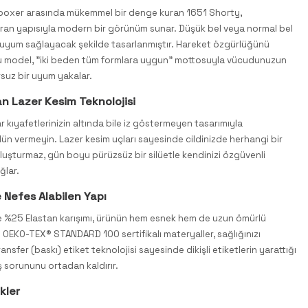
e boxer arasında mükemmel bir denge kuran 1651 Shorty,
an yapısıyla modern bir görünüm sunar. Düşük bel veya normal bel
e uyum sağlayacak şekilde tasarlanmıştır. Hareket özgürlüğünü
u model, "iki beden tüm formlara uygun" mottosuyla vücudunuzun
rsuz bir uyum yakalar.
n Lazer Kesim Teknolojisi
r kıyafetlerinizin altında bile iz göstermeyen tasarımıyla
dün vermeyin. Lazer kesim uçları sayesinde cildinizde herhangi bir
luşturmaz, gün boyu pürüzsüz bir silüetle kendinizi özgüvenli
ğlar.
e Nefes Alabilen Yapı
e %25 Elastan karışımı, ürünün hem esnek hem de uzun ömürlü
. OEKO-TEX® STANDARD 100 sertifikalı materyaller, sağlığınızı
ansfer (baskı) etiket teknolojisi sayesinde dikişli etiketlerin yarattığı
iş sorununu ortadan kaldırır.
kler