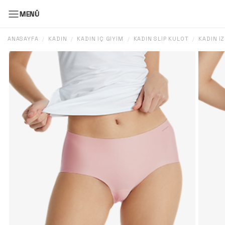
MENÜ
ANASAYFA
KADIN
KADIN İÇ GIYIM
KADIN SLIP KÜLOT
KADIN İ
/
/
/
/