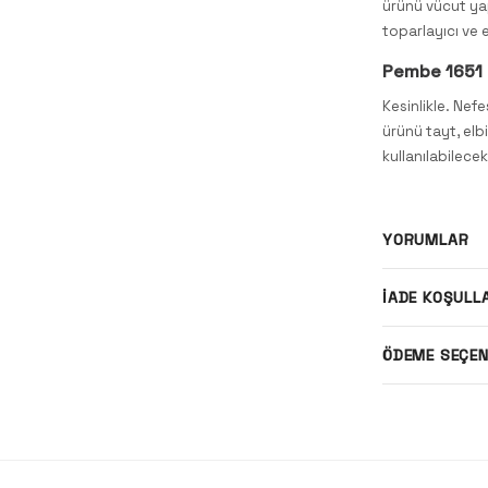
ürünü vücut ya
toparlayıcı ve
Pembe 1651 S
Kesinlikle. Nef
ürünü tayt, elb
kullanılabilecek
YORUMLAR
İADE KOŞULL
ÖDEME SEÇEN