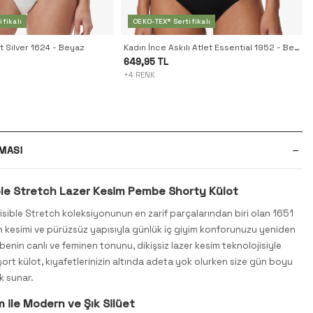
fikalı
OEKO-TEX® Sertifikalı
et Silver 1624 - Beyaz
Kadın İnce Askılı Atlet Essential 1952 - Beyaz
649,95 TL
+4 RENK
MASI
ible Stretch Lazer Kesim Pembe Shorty Külot
sible Stretch koleksiyonunun en zarif parçalarından biri olan 1651
 kesimi ve pürüzsüz yapısıyla günlük iç giyim konforunuzu yeniden
benin canlı ve feminen tonunu, dikişsiz lazer kesim teknolojisiyle
ort külot, kıyafetlerinizin altında adeta yok olurken size gün boyu
ık sunar.
 ile Modern ve Şık Silüet