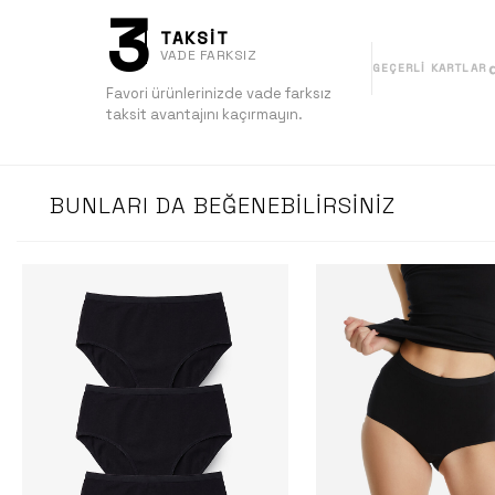
3
TAKSİT
VADE FARKSIZ
GEÇERLI KARTLAR
Favori ürünlerinizde vade farksız
taksit avantajını kaçırmayın.
BUNLARI DA BEĞENEBILIRSINIZ