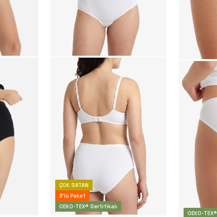
ÇOK SATAN
3'lü Paket
OEKO-TEX® Sertifikalı
OEKO-TEX® 