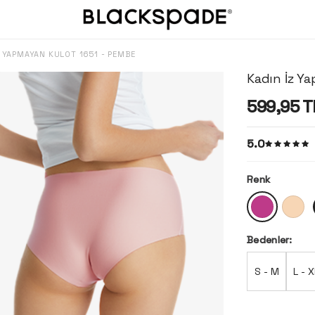
Z YAPMAYAN KÜLOT 1651 - PEMBE
Kadın İz Y
599,95
T
5.0
Renk
Bedenler:
S - M
L - X