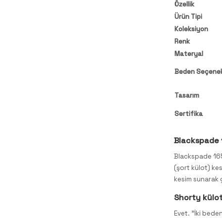
Özellik
Ürün Tipi
Koleksiyon
Renk
Materyal
Beden Seçenek
Tasarım
Sertifika
Blackspade 1
Blackspade 165
(şort külot) ke
kesim sunarak g
Shorty külo
Evet. "İki bede