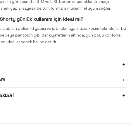
pınıza göre esnetir. S-M ve L-XL beden seçenekleri, kumaşın
 esnek yapısı sayesinde tüm formlara mükemmel uyum sağlar.
horty günlük kullanım için ideal mi?
es alabilen poliamid yapısı ve iz bırakmayan lazer kesim teknolojisi, bu
ise veya pantolon gibi dar kıyafetlerin altında, gün boyu konforla
 en ideal seçenek haline getirir.
ARI
EKLERI