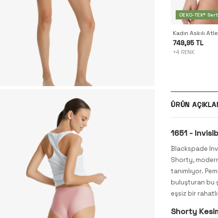
OEKO-TEX® Serti
Kadın Askılı Atl
749,95 TL
+4 RENK
ÜRÜN AÇIKLA
1651 - Invis
Blackspade Invi
Shorty, modern
tanımlıyor. Pem
buluşturan bu ş
eşsiz bir rahatl
Shorty Kesim