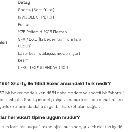
Detay
Shorty (Şort Külot)
INVISIBLE STRETCH
Pembe
%75 Poliamid, %25 Elastan
S-M / L-XL (İki beden tüm formlara
leri
uygun)
Lazer kesim, dikişsiz, modern şort
kesim
OEKO-TEX® STANDARD 100
651 Shorty ile 1653 Boxer arasındaki fark nedir?
3 bir boxer modeliyken, 1651 daha modern ve sportif bir "shorty"
sime sahiptir. Shorty modeli, kalça ve bacak kısmında daha hafif bir
ünlük kullanımda daha özgür bir hareket alanı sağlar.
tlar her vücut tipine uygun mudur?
n tüm formlara uygun" teknolojisi sayesinde, yüksek elastan içeriği