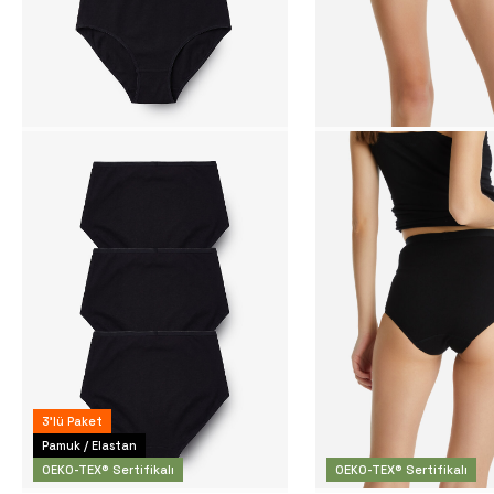
3'lü Paket
Pamuk / Elastan
OEKO-TEX® Sertifikalı
OEKO-TEX® Sertifikalı