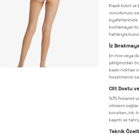
Klasik külot v
vücudunuzu sar
kıyafetlerinizl
kısıtlamayan b
hatlarıyla kusu
İz Bırakmaya
En ince veya da
şıklığınızdan ö
baskı noktası o
hissetmenizi sa
Cilt Dostu v
%75 Poliamid v
olmasını sağlar
korurken, ink-tr
kaşıntı ve tahr
Teknik Özelli