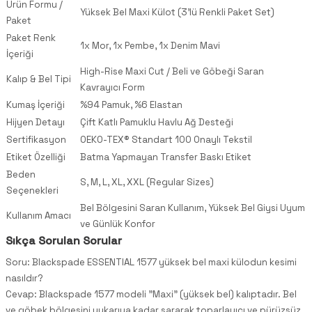
Ürün Formu /
Yüksek Bel Maxi Külot (3'lü Renkli Paket Set)
Paket
Paket Renk
1x Mor, 1x Pembe, 1x Denim Mavi
İçeriği
High-Rise Maxi Cut / Beli ve Göbeği Saran
Kalıp & Bel Tipi
Kavrayıcı Form
Kumaş İçeriği
%94 Pamuk, %6 Elastan
Hijyen Detayı
Çift Katlı Pamuklu Havlu Ağ Desteği
Sertifikasyon
OEKO-TEX® Standart 100 Onaylı Tekstil
Etiket Özelliği
Batma Yapmayan Transfer Baskı Etiket
Beden
S, M, L, XL, XXL (Regular Sizes)
Seçenekleri
Bel Bölgesini Saran Kullanım, Yüksek Bel Giysi Uyum
Kullanım Amacı
ve Günlük Konfor
Sıkça Sorulan Sorular
Soru: Blackspade ESSENTIAL 1577 yüksek bel maxi külodun kesimi
nasıldır?
Cevap: Blackspade 1577 modeli "Maxi" (yüksek bel) kalıptadır. Bel
ve göbek bölgesini yukarıya kadar sararak toparlayıcı ve pürüzsüz