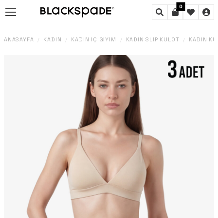
0
ANASAYFA
KADIN
KADIN İÇ GIYIM
KADIN SLIP KÜLOT
KADIN KÜ
/
/
/
/