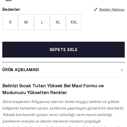
Bedenler:
Beden Tablosu
S
M
L
XL
XXL
SEPETE EKLE
ÜRÜN AÇIKLAMASI
Belinizi Sıcak Tutan Yüksek Bel Maxi Formu ve
Modunuzu Yükselten Renkler
Güne başlarken ihtiyacınız olan en temel duygu; belinizi ve göbek
bölgenizi tamamen saran, katlanma yapmayan güvenli bir destektir.
Yüksek bel kesimin güven verici rahatlığı; canlı morun estetiği,
pembenin enerjisi ve denim mavisinin modern çizgisiyle