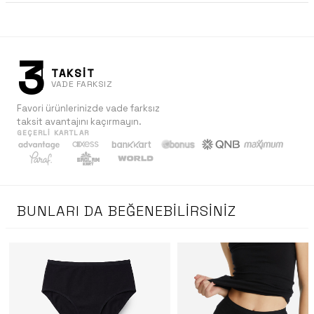
3
TAKSİT
VADE FARKSIZ
Favori ürünlerinizde vade farksız
taksit avantajını kaçırmayın.
GEÇERLI KARTLAR
BUNLARI DA BEĞENEBILIRSINIZ