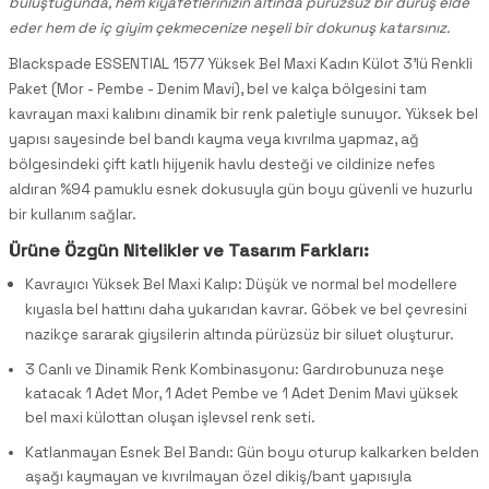
buluştuğunda, hem kıyafetlerinizin altında pürüzsüz bir duruş elde
eder hem de iç giyim çekmecenize neşeli bir dokunuş katarsınız.
Blackspade ESSENTIAL 1577 Yüksek Bel Maxi Kadın Külot 3'lü Renkli
Paket (Mor - Pembe - Denim Mavi), bel ve kalça bölgesini tam
kavrayan maxi kalıbını dinamik bir renk paletiyle sunuyor. Yüksek bel
yapısı sayesinde bel bandı kayma veya kıvrılma yapmaz, ağ
bölgesindeki çift katlı hijyenik havlu desteği ve cildinize nefes
aldıran %94 pamuklu esnek dokusuyla gün boyu güvenli ve huzurlu
bir kullanım sağlar.
Ürüne Özgün Nitelikler ve Tasarım Farkları:
Kavrayıcı Yüksek Bel Maxi Kalıp: Düşük ve normal bel modellere
kıyasla bel hattını daha yukarıdan kavrar. Göbek ve bel çevresini
nazikçe sararak giysilerin altında pürüzsüz bir siluet oluşturur.
3 Canlı ve Dinamik Renk Kombinasyonu: Gardırobunuza neşe
katacak 1 Adet Mor, 1 Adet Pembe ve 1 Adet Denim Mavi yüksek
bel maxi külottan oluşan işlevsel renk seti.
Katlanmayan Esnek Bel Bandı: Gün boyu oturup kalkarken belden
aşağı kaymayan ve kıvrılmayan özel dikiş/bant yapısıyla