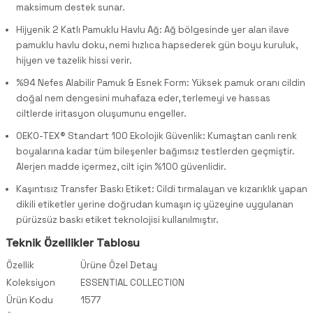
maksimum destek sunar.
Hijyenik 2 Katlı Pamuklu Havlu Ağ: Ağ bölgesinde yer alan ilave
pamuklu havlu doku, nemi hızlıca hapsederek gün boyu kuruluk,
hijyen ve tazelik hissi verir.
%94 Nefes Alabilir Pamuk & Esnek Form: Yüksek pamuk oranı cildin
doğal nem dengesini muhafaza eder, terlemeyi ve hassas
ciltlerde iritasyon oluşumunu engeller.
OEKO-TEX® Standart 100 Ekolojik Güvenlik: Kumaştan canlı renk
boyalarına kadar tüm bileşenler bağımsız testlerden geçmiştir.
Alerjen madde içermez, cilt için %100 güvenlidir.
Kaşıntısız Transfer Baskı Etiket: Cildi tırmalayan ve kızarıklık yapan
dikili etiketler yerine doğrudan kumaşın iç yüzeyine uygulanan
pürüzsüz baskı etiket teknolojisi kullanılmıştır.
Teknik Özellikler Tablosu
Özellik
Ürüne Özel Detay
Koleksiyon
ESSENTIAL COLLECTION
Ürün Kodu
1577