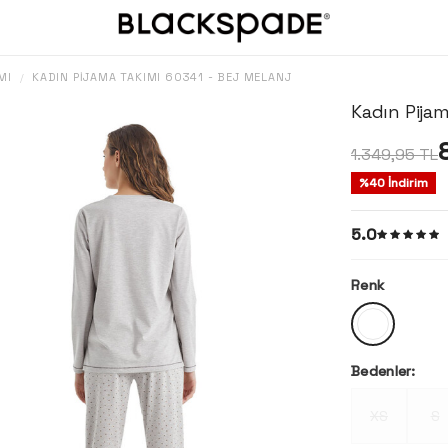
MI
KADIN PIJAMA TAKIMI 60341 - BEJ MELANJ
/
Kadın Pijam
1.349,95
TL
%
40
İndirim
5.0
Renk
Bedenler:
XS
S