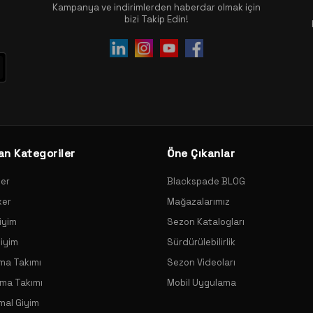
Kampanya ve indirimlerden haberdar olmak için
bizi Takip Edin!
an Kategoriler
Öne Çıkanlar
xer
Blackspade BLOG
xer
Mağazalarımız
iyim
Sezon Katalogları
Giyim
Sürdürülebilirlik
ama Takımı
Sezon Videoları
ama Takımı
Mobil Uygulama
mal Giyim