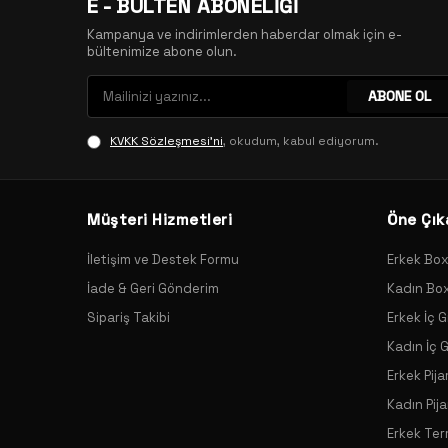
E - BÜLTEN ABONELİĞİ
Kampanya ve indirimlerden haberdar olmak için e-
bültenimize abone olun.
ABONE OL
KVKK Sözleşmesi'ni
, okudum, kabul ediyorum.
Müşteri Hizmetleri
Öne Çık
İletişim ve Destek Formu
Erkek Bo
İade & Geri Gönderim
Kadın Bo
Sipariş Takibi
Erkek İç G
Kadın İç 
Erkek Pij
Kadın Pij
Erkek Ter