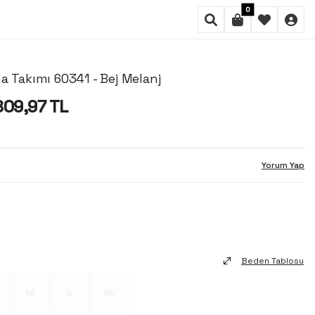
0
a Takımı 60341 - Bej Melanj
809,97
TL
Yorum Yap
Beden Tablosu
M
L
XL