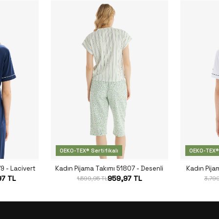
OEKO-TEX® Sertifikalı
OEKO-TEX® 
9 - Lacivert
Kadın Pijama Takımı 51807 - Desenli
Kadın Pija
97 TL
959,97 TL
1.599,95 TL
3.799