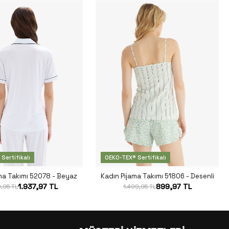
Sertifikalı
OEKO-TEX® Sertifikalı
ma Takımı 52078 - Beyaz
Kadın Pijama Takımı 51806 - Desenli
1.937,97 TL
899,97 TL
,95 TL
1.499,95 TL