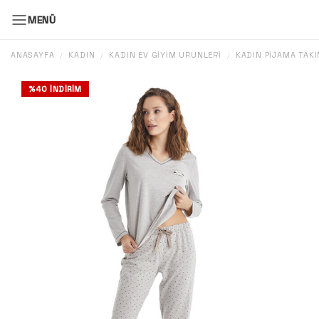
MENÜ
ANASAYFA
KADIN
KADIN EV GIYIM ÜRÜNLERI
KADIN PIJAMA TAKI
/
/
/
%
40
İNDIRIM