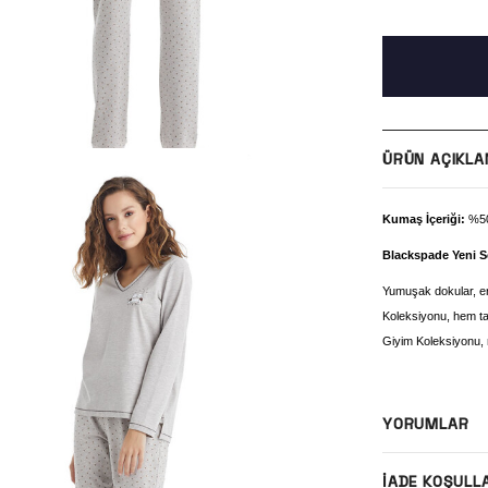
ÜRÜN AÇIKLA
Kumaş İçeriği:
%50
Blackspade Yeni S
Yumuşak dokular, er
Koleksiyonu, hem t
Giyim Koleksiyonu, r
YORUMLAR
İADE KOŞULL