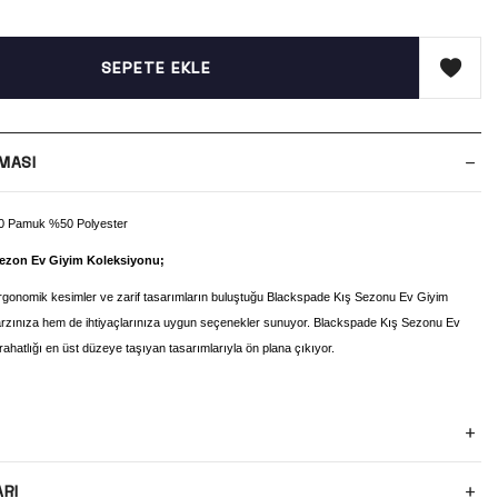
SEPETE EKLE
MASI
 Pamuk %50 Polyester
ezon Ev Giyim Koleksiyonu;
gonomik kesimler ve zarif tasarımların buluştuğu Blackspade Kış Sezonu Ev Giyim
arzınıza hem de ihtiyaçlarınıza uygun seçenekler sunuyor. Blackspade Kış Sezonu Ev
ahatlığı en üst düzeye taşıyan tasarımlarıyla ön plana çıkıyor.
ARI