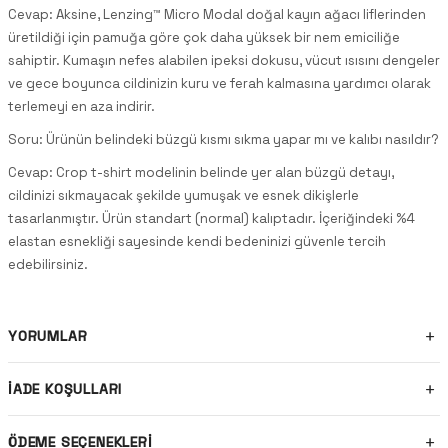
Cevap: Aksine, Lenzing™ Micro Modal doğal kayın ağacı liflerinden
üretildiği için pamuğa göre çok daha yüksek bir nem emiciliğe
sahiptir. Kumaşın nefes alabilen ipeksi dokusu, vücut ısısını dengeler
ve gece boyunca cildinizin kuru ve ferah kalmasına yardımcı olarak
terlemeyi en aza indirir.
Soru: Ürünün belindeki büzgü kısmı sıkma yapar mı ve kalıbı nasıldır?
Cevap: Crop t-shirt modelinin belinde yer alan büzgü detayı,
cildinizi sıkmayacak şekilde yumuşak ve esnek dikişlerle
tasarlanmıştır. Ürün standart (normal) kalıptadır. İçeriğindeki %4
elastan esnekliği sayesinde kendi bedeninizi güvenle tercih
edebilirsiniz.
YORUMLAR
İADE KOŞULLARI
ÖDEME SEÇENEKLERI