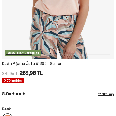
OEKO-TEX® Sertifikalı
Kadın Pijama Üstü 51369 - Somon
263,98
TL
879,95
TL
%
70
İndirim
5.0
Yorum Yap
Renk