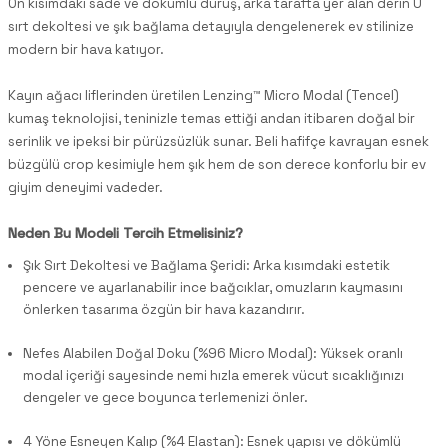
Ön kısımdaki sade ve dökümlü duruş, arka tarafta yer alan derin U
sırt dekoltesi ve şık bağlama detayıyla dengelenerek ev stilinize
modern bir hava katıyor.
Kayın ağacı liflerinden üretilen Lenzing™ Micro Modal (Tencel)
kumaş teknolojisi, teninizle temas ettiği andan itibaren doğal bir
serinlik ve ipeksi bir pürüzsüzlük sunar. Beli hafifçe kavrayan esnek
büzgülü crop kesimiyle hem şık hem de son derece konforlu bir ev
giyim deneyimi vadeder.
Neden Bu Modeli Tercih Etmelisiniz?
Şık Sırt Dekoltesi ve Bağlama Şeridi: Arka kısımdaki estetik
pencere ve ayarlanabilir ince bağcıklar, omuzların kaymasını
önlerken tasarıma özgün bir hava kazandırır.
Nefes Alabilen Doğal Doku (%96 Micro Modal): Yüksek oranlı
modal içeriği sayesinde nemi hızla emerek vücut sıcaklığınızı
dengeler ve gece boyunca terlemenizi önler.
4 Yöne Esneyen Kalıp (%4 Elastan): Esnek yapısı ve dökümlü