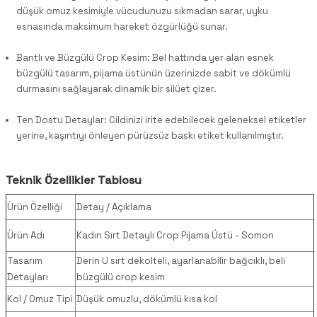
düşük omuz kesimiyle vücudunuzu sıkmadan sarar, uyku
esnasında maksimum hareket özgürlüğü sunar.
Bantlı ve Büzgülü Crop Kesim: Bel hattında yer alan esnek
büzgülü tasarım, pijama üstünün üzerinizde sabit ve dökümlü
durmasını sağlayarak dinamik bir silüet çizer.
Ten Dostu Detaylar: Cildinizi irite edebilecek geleneksel etiketler
yerine, kaşıntıyı önleyen pürüzsüz baskı etiket kullanılmıştır.
Teknik Özellikler Tablosu
Ürün Özelliği
Detay / Açıklama
Ürün Adı
Kadın Sırt Detaylı Crop Pijama Üstü - Somon
Tasarım
Derin U sırt dekolteli, ayarlanabilir bağcıklı, beli
Detayları
büzgülü crop kesim
Kol / Omuz Tipi
Düşük omuzlu, dökümlü kısa kol