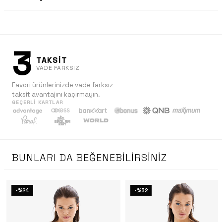
3
TAKSİT
VADE FARKSIZ
Favori ürünlerinizde vade farksız
taksit avantajını kaçırmayın.
GEÇERLI KARTLAR
BUNLARI DA BEĞENEBILIRSINIZ
-%24
-%32