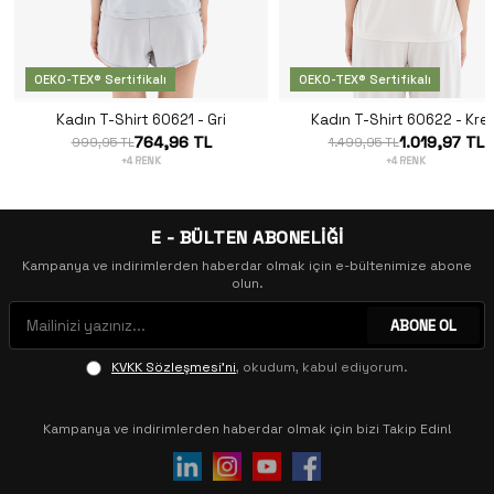
OEKO-TEX® Sertifikalı
OEKO-TEX® Sertifikalı
Kadın T-Shirt 60621 - Gri
Kadın T-Shirt 60622 - Kre
764,96 TL
1.019,97 TL
999,95 TL
1.499,95 TL
+4 RENK
+4 RENK
E - BÜLTEN ABONELİĞİ
Kampanya ve indirimlerden haberdar olmak için e-bültenimize abone
olun.
ABONE OL
KVKK Sözleşmesi'ni
, okudum, kabul ediyorum.
Kampanya ve indirimlerden haberdar olmak için bizi Takip Edin!