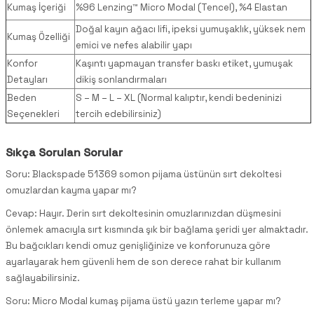
Kumaş İçeriği
%96 Lenzing™ Micro Modal (Tencel), %4 Elastan
Doğal kayın ağacı lifi, ipeksi yumuşaklık, yüksek nem
Kumaş Özelliği
emici ve nefes alabilir yapı
Konfor
Kaşıntı yapmayan transfer baskı etiket, yumuşak
Detayları
dikiş sonlandırmaları
Beden
S – M – L – XL (Normal kalıptır, kendi bedeninizi
Seçenekleri
tercih edebilirsiniz)
Sıkça Sorulan Sorular
Soru: Blackspade 51369 somon pijama üstünün sırt dekoltesi
omuzlardan kayma yapar mı?
Cevap: Hayır. Derin sırt dekoltesinin omuzlarınızdan düşmesini
önlemek amacıyla sırt kısmında şık bir bağlama şeridi yer almaktadır.
Bu bağcıkları kendi omuz genişliğinize ve konforunuza göre
ayarlayarak hem güvenli hem de son derece rahat bir kullanım
sağlayabilirsiniz.
Soru: Micro Modal kumaş pijama üstü yazın terleme yapar mı?