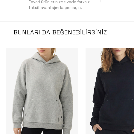
Favori ürünlerinizde vade farksız
taksit avantajını kaçırmayın.
BUNLARI DA BEĞENEBILIRSINIZ