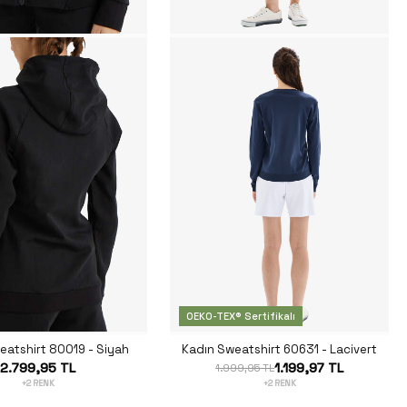
OEKO-TEX® Sertifikalı
eatshirt 80019 - Siyah
Kadın Sweatshirt 60631 - Lacivert
2.799,95 TL
1.199,97 TL
1.999,95 TL
+2 RENK
+2 RENK