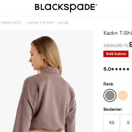
ŞOFMAN ÜSTÜ
KADIN T-SHIRT - VIZON
/
Kadın T-Shi
1.899,95
TL
%
49
İndirim
5.0
Renk
Bedenler:
XS
S