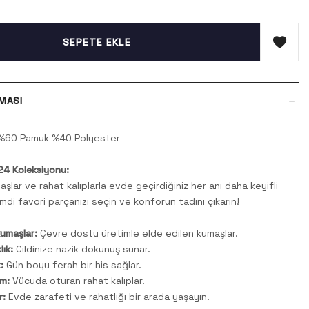
SEPETE EKLE
MASI
60 Pamuk %40 Polyester
4 Koleksiyonu:
şlar ve rahat kalıplarla evde geçirdiğiniz her anı daha keyifli
imdi favori parçanızı seçin ve konforun tadını çıkarın!
kumaşlar:
Çevre dostu üretimle elde edilen kumaşlar.
ık:
Cildinize nazik dokunuş sunar.
:
Gün boyu ferah bir his sağlar.
m:
Vücuda oturan rahat kalıplar.
r:
Evde zarafeti ve rahatlığı bir arada yaşayın.