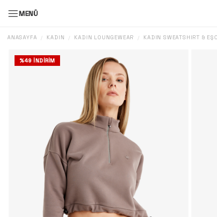
MENÜ
ANASAYFA
KADIN
KADIN LOUNGEWEAR
KADIN SWEATSHIRT & E
/
/
/
%
49
İNDIRIM