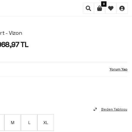
0
rt - Vizon
968,97
TL
Yorum Yap
Beden Tablosu
M
L
XL