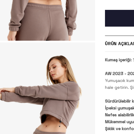
ÜRÜN AÇIKLA
Kumaş içeriği:
%
AW 2023 - 202
Yumuşacık kuma
hale getirin. Ş
Sürdürülebilir 
İpeksi yumuşakl
Nefes alabilirlik
Mükemmel uyu
Şıklık ve konfo