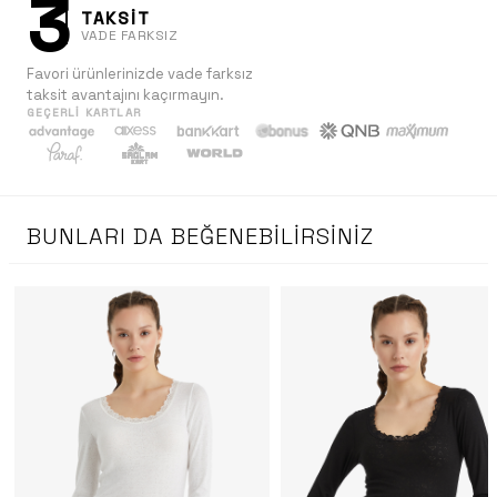
3
TAKSİT
VADE FARKSIZ
Favori ürünlerinizde vade farksız
taksit avantajını kaçırmayın.
GEÇERLI KARTLAR
BUNLARI DA BEĞENEBILIRSINIZ