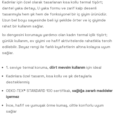
Kadınlar için özel olarak tasarlanan kısa kollu termal tişört;
dantel yaka detayı, U yaka formu ve zarif kalp desenli
tasarımıyla hem şık hem de fonksiyonel bir iç giyim ürünüdür.
Uzun bel boyu sayesinde beli iyi şekilde örter ve iç giyimde
rahat bir kullanım sağlar.
Isı dengesini korumaya yardımcı olan kadın termal içlik tişört;
günlük kullanım, ev giyimi ve hafif aktivitelerde rahatlıkla tercih
edilebilir. Beyaz rengi ile farklı kıyafetlerin altına kolayca uyum
sağlar.
1. seviye termal koruma,
dört mevsim kullanım
için ideal
Kadınlara özel tasarım, kısa kollu ve şık detaylarla
desteklenmiş
OEKO-TEX® STANDARD 100 sertifikalı,
sağlığa zararlı maddeler
içermez
İnce, hafif ve yumuşak örme kumaş, ciltle konforlu uyum
sağlar