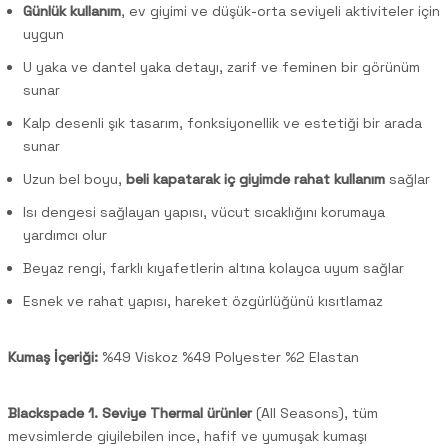
Günlük kullanım
, ev giyimi ve düşük-orta seviyeli aktiviteler için
uygun
U yaka ve dantel yaka detayı, zarif ve feminen bir görünüm
sunar
Kalp desenli şık tasarım, fonksiyonellik ve estetiği bir arada
sunar
Uzun bel boyu,
beli kapatarak iç giyimde rahat kullanım
sağlar
Isı dengesi sağlayan yapısı, vücut sıcaklığını korumaya
yardımcı olur
Beyaz rengi, farklı kıyafetlerin altına kolayca uyum sağlar
Esnek ve rahat yapısı, hareket özgürlüğünü kısıtlamaz
Kumaş İçeriği:
%49 Viskoz %49 Polyester %2 Elastan
Blackspade 1. Seviye Thermal ürünler
(All Seasons), tüm
mevsimlerde giyilebilen ince, hafif ve yumuşak kumaşı