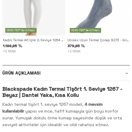
OEKO-TEX® Sertifikalı
OEKO-TEX® Sertifikalı
Kadın Termal Alt İçlik 2. Seviye 1264 - Beyaz
Unisex Uzun Termal Çorap 9273 - Gri Melanj
1.199,95 TL
379,95 TL
+3 RENK
+2 RENK
ÜRÜN AÇIKLAMASI
Blackspade Kadın Termal Tişört 1. Seviye 1267 -
Beyaz | Dantel Yaka, Kısa Kollu
Kadın termal tişört 1. seviye 1267 modeli,
4 mevsim
kullanılabilir
yapısı ve ince, hafif kumaşıyla gün boyu konfor
sunar. Yumuşak dokulu örme kumaşı sayesinde düşük ve orta
seviyeli aktiviteler için idealdir ve cildi rahatsız etmez.