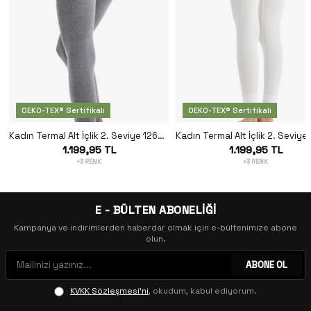
OEKO-TEX® Sertifikalı
OEKO-TEX® Sertifikalı
Kadın Termal Alt İçlik 2. Seviye 1264 - Gri Melanj
1.199,95 TL
1.199,95 TL
+3 RENK
+3 RENK
E - BÜLTEN ABONELİĞİ
Kampanya ve indirimlerden haberdar olmak için e-bültenimize abone
olun.
ABONE OL
KVKK Sözleşmesi'ni
, okudum, kabul ediyorum.