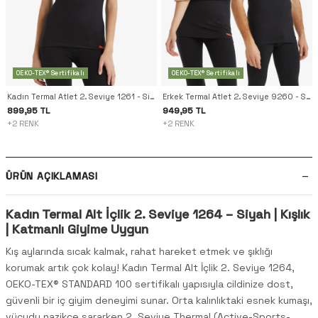
OEKO-TEX® Sertifikalı
OEKO-TEX® Sertifikalı
Kadın Termal Atlet 2. Seviye 1261 - Siyah
Erkek Termal Atlet 2. Seviye 9260 - Siyah
899,95 TL
949,95 TL
+2 RENK
+2 RENK
ÜRÜN AÇIKLAMASI
Kadın Termal Alt İçlik 2. Seviye 1264 – Siyah | Kışlık
| Katmanlı Giyime Uygun
Kış aylarında sıcak kalmak, rahat hareket etmek ve şıklığı
korumak artık çok kolay! Kadın Termal Alt İçlik 2. Seviye 1264,
OEKO-TEX® STANDARD 100 sertifikalı yapısıyla cildinize dost,
güvenli bir iç giyim deneyimi sunar. Orta kalınlıktaki esnek kumaşı,
vücudu nazikçe sararken 2. Seviye Thermal (Active-Sports-