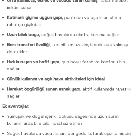
Orta kalınlıkta, esnek ve vücudu saran kumaş
, rahat hareket
imkânı sunar
Katmanlı giyime uygun yapı
, pantolon ve eşofman altına
rahatça giyilebilir
Uzun bilek boyu
, soğuk havalarda ekstra koruma sağlar
Nem transferi özelliği
, teri ciltten uzaklaştırarak kuru kalmayı
destekler
Hızlı kuruyan ve hafif yapı
, gün boyu ferah ve konforlu his
sağlar
Günlük kullanım ve açık hava aktiviteleri için ideal
Hareket özgürlüğü sunan esnek yapı
, aktif kullanımda rahatlık
sağlar
Ek avantajlar:
Yumuşak ve doğal içerikli dokusu sayesinde uzun süreli
kullanımlarda bile cildi rahatsız etmez
Soğuk havalarda vücut ısısını dengede tutarak üşüme hissini