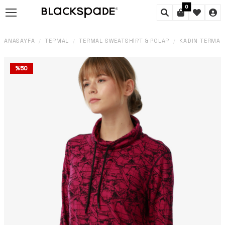
0
ANASAYFA
TERMAL
TERMAL SWEATSHIRT & POLAR
KADIN TERMAL 
/
/
/
%
50