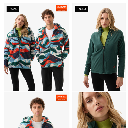
-%24
-%40