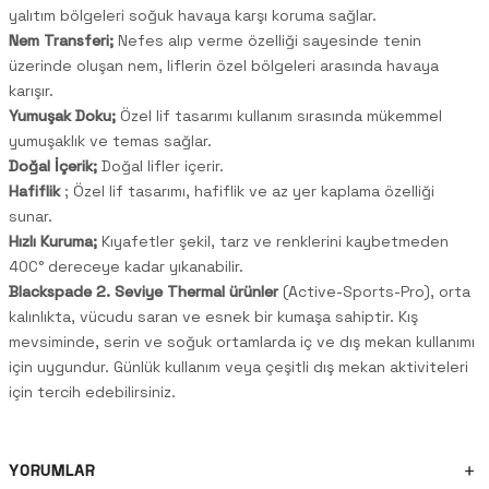
yalıtım bölgeleri soğuk havaya karşı koruma sağlar.
Nem Transferi;
Nefes alıp verme özelliği sayesinde tenin
üzerinde oluşan nem, liflerin özel bölgeleri arasında havaya
karışır.
Yumuşak Doku;
Özel lif tasarımı kullanım sırasında mükemmel
yumuşaklık ve temas sağlar.
Doğal İçerik;
Doğal lifler içerir.
Hafiflik
; Özel lif tasarımı, hafiflik ve az yer kaplama özelliği
sunar.
Hızlı Kuruma;
Kıyafetler şekil, tarz ve renklerini kaybetmeden
40C° dereceye kadar yıkanabilir.
Blackspade 2. Seviye Thermal ürünler
(Active-Sports-Pro), orta
kalınlıkta, vücudu saran ve esnek bir kumaşa sahiptir. Kış
mevsiminde, serin ve soğuk ortamlarda iç ve dış mekan kullanımı
için uygundur. Günlük kullanım veya çeşitli dış mekan aktiviteleri
için tercih edebilirsiniz.
YORUMLAR