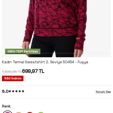
OEKO-TEX® Sertifikalı
Kadın Termal Sweatshirt 2. Seviye 50454 - Fuşya
699,97
TL
1.399,95
TL
%
50
İndirim
5.0
Yorum Yap
Renk