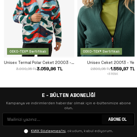
OEKO-TEX® Sertifikalı
OEKO-TEX® Sertifikalı
Unisex Termal Polar Ceket 20003 - Desenli
Unisex Ceket 20013 - Yeşi
3.059,96 TL
1.559,97 TL
3.999,95 TL
2.599,95 TL
+3 RENK
E - BÜLTEN ABONELİĞİ
Kampanya ve indirimlerden haberdar olmak için e-bültenimize abone
olun.
ABONE OL
KVKK Sözleşmesi'ni
, okudum, kabul ediyorum.