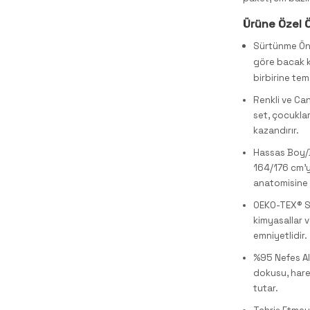
Ürüne Özel Ö
Sürtünme Önl
göre bacak k
birbirine tem
Renkli ve Ca
set, çocuklar
kazandırır.
Hassas Boy/B
164/176 cm'
anatomisine
OEKO-TEX® St
kimyasallar v
emniyetlidir.
%95 Nefes Al
dokusu, hare
tutar.