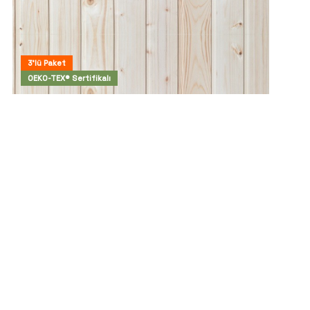
3'lü Paket
OEKO-TEX® Sertifikalı