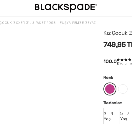
 ÇOCUK BOXER 3'LÜ PAKET 1298 - FUŞYA PEMBE BEYAZ
Kız Çocuk 
749,95
T
100.0
2
Yorumla
Renk
Bedenler:
2 - 4
5 - 7
Yaş
Yaş