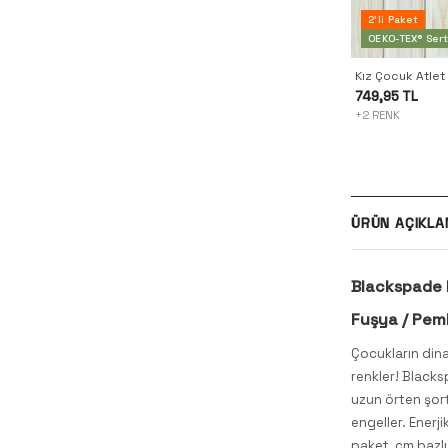
2'li Paket
OEKO-TEX® Serti
749,95 TL
+2 RENK
ÜRÜN AÇIKLA
Blackspade 
Fuşya / Pem
Çocukların din
renkler! Black
uzun örten şor
engeller. Enerj
paket, cm bazl