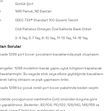
cı
Günlük Şort
i
%95 Pamuk, %5 Elastan
n
OEKO-TEX® Standart 100 Güvenli Tekstil
Cildi Rahatsız Etmeyen Özel Kalitede Baskı Etiket
2-4 Yaş, 5-7 Yaş, 8-10 Yaş, 11-13 Yaş, 14-16 Yaş
lan Sorular
pade 1298 şort boxer çocukların bacaklarında pişik oluşmasını
 engeller. 1298 modelinin bacak yapısı uyluk bölgesini kapatacak
 tasarlanmıştır. Bu sayede etek veya elbise giyildiğinde bacakların
terek tahriş olmasını ve pişik yapmasını önler.
pade 1298 kız çocuk renkli şort boxer paketinde beden seçimi
odelde çocuğunuzun santimetre (cm) cinsinden boyuna göre
 yapabilirsiniz. Bedenler; 92/104, 110/122, 128/140, 146/158 ve
lmak üzere 5 farklı boy aralığından oluşur.