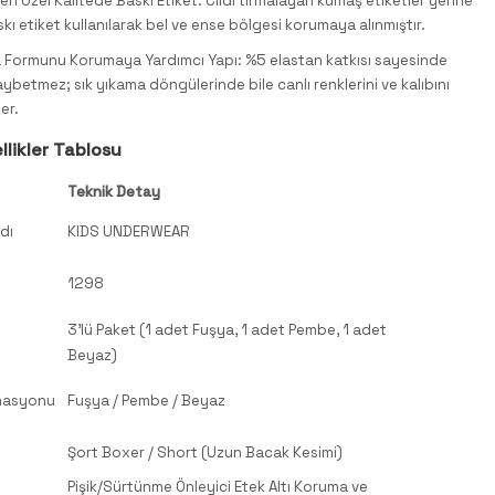
n Özel Kalitede Baskı Etiket: Cildi tırmalayan kumaş etiketler yerine
ı etiket kullanılarak bel ve ense bölgesi korumaya alınmıştır.
 Formunu Korumaya Yardımcı Yapı: %5 elastan katkısı sayesinde
aybetmez; sık yıkama döngülerinde bile canlı renklerini ve kalıbını
er.
llikler Tablosu
Teknik Detay
dı
KIDS UNDERWEAR
1298
3'lü Paket (1 adet Fuşya, 1 adet Pembe, 1 adet
Beyaz)
nasyonu
Fuşya / Pembe / Beyaz
Şort Boxer / Short (Uzun Bacak Kesimi)
Pişik/Sürtünme Önleyici Etek Altı Koruma ve