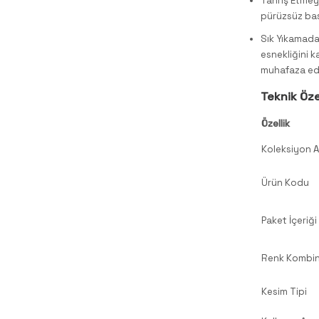
Tahriş Etmeye
pürüzsüz bask
Sık Yıkamada
esnekliğini k
muhafaza ed
Teknik Öze
Özellik
Koleksiyon A
Ürün Kodu
Paket İçeriği
Renk Kombi
Kesim Tipi