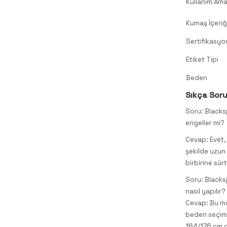
Kullanım Ama
Kumaş İçeriğ
Sertifikasyo
Etiket Tipi
Beden
Sıkça Soru
Soru: Blacks
engeller mi?
Cevap: Evet,
şekilde uzun
birbirine sür
Soru: Blacks
nasıl yapılır?
Cevap: Bu m
beden seçimi
164/176 cm o