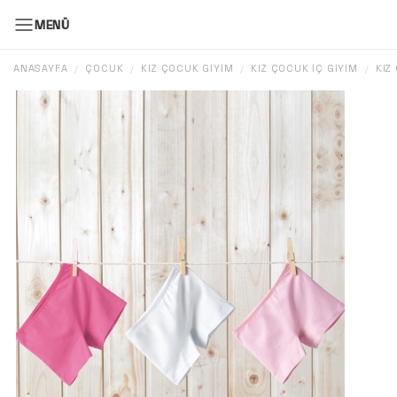
MENÜ
ANASAYFA
ÇOCUK
KIZ ÇOCUK GIYIM
KIZ ÇOCUK İÇ GIYIM
KIZ
/
/
/
/