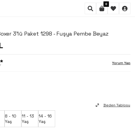
0
Boxer 3'lü Paket 1298 - Fuşya Pembe Beyaz
L
Yorum Yap
r
Beden Tablosu
8 - 10
11 - 13
14 - 16
Yaş
Yaş
Yaş