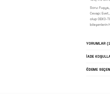
Soru: Fuşya, 
Cevap: Evet,
olup OEKO-TE
bileşenlerin 
YORUMLAR (
İADE KOŞULL
ÖDEME SEÇEN