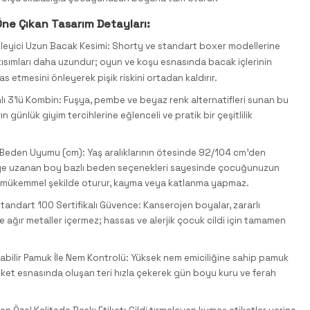
ne Çıkan Tasarım Detayları:
eyici Uzun Bacak Kesimi: Shorty ve standart boxer modellerine
ısımları daha uzundur; oyun ve koşu esnasında bacak içlerinin
as etmesini önleyerek pişik riskini ortadan kaldırır.
nlı 3'lü Kombin: Fuşya, pembe ve beyaz renk alternatifleri sunan bu
ın günlük giyim tercihlerine eğlenceli ve pratik bir çeşitlilik
eden Uyumu (cm): Yaş aralıklarının ötesinde 92/104 cm'den
ye uzanan boy bazlı beden seçenekleri sayesinde çocuğunuzun
 mükemmel şekilde oturur, kayma veya katlanma yapmaz.
andart 100 Sertifikalı Güvence: Kanserojen boyalar, zararlı
e ağır metaller içermez; hassas ve alerjik çocuk cildi için tamamen
abilir Pamuk İle Nem Kontrolü: Yüksek nem emiciliğine sahip pamuk
ket esnasında oluşan teri hızla çekerek gün boyu kuru ve ferah