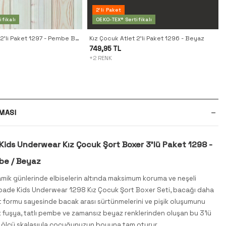
2'li Paket
fikalı
OEKO-TEX® Sertifikalı
Kız Çocuk Atlet 2'li Paket 1297 - Pembe Beyaz
Kız Çocuk Atlet 2'li Paket 1296 - Beyaz
749,95 TL
+2 RENK
MASI
Kids Underwear Kız Çocuk Şort Boxer 3'lü Paket 1298 -
be / Beyaz
amik günlerinde elbiselerin altında maksimum koruma ve neşeli
spade Kids Underwear 1298 Kız Çocuk Şort Boxer Seti, bacağı daha
t formu sayesinde bacak arası sürtünmelerini ve pişik oluşumunu
ik fuşya, tatlı pembe ve zamansız beyaz renklerinden oluşan bu 3'lü
ı ölçü skalasıyla çocuğunuzun boyuna tam oturur.