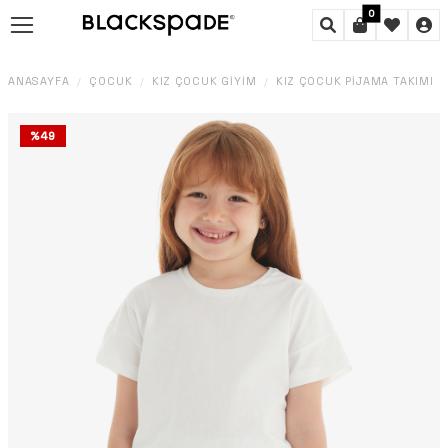
0
ANASAYFA
ÇOCUK
KIZ ÇOCUK GIYIM
KIZ ÇOCUK PIJAMA TAKIMI
/
/
/
/
%
49