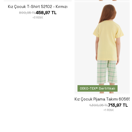
Kız Çocuk T-Shirt 52102 - Kırmızı
458,97 TL
899,95 TL
+3 RENK
OEKO-TEX® Sertifikalı
713,97 TL
1.399,95 TL
+1 RENK