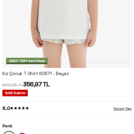
OEKO-TEX® Sertifikalı
Kız Çocuk T-Shirt 60571 - Beyaz
356,97
TL
699,95
TL
%
49
İndirim
5.0
Yorum Yap
Renk