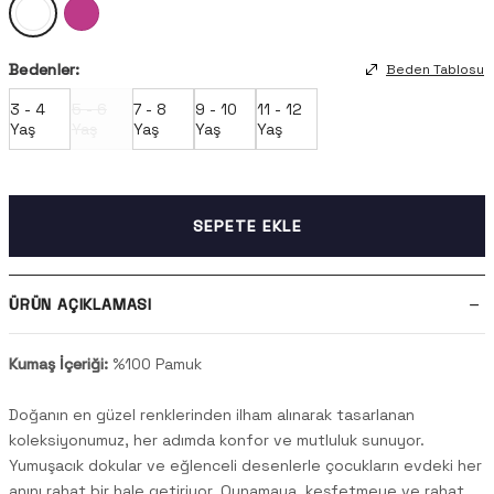
Bedenler:
Beden Tablosu
3 - 4
5 - 6
7 - 8
9 - 10
11 - 12
Yaş
Yaş
Yaş
Yaş
Yaş
SEPETE EKLE
ÜRÜN AÇIKLAMASI
Kumaş İçeriği:
%100 Pamuk
Doğanın en güzel renklerinden ilham alınarak tasarlanan
koleksiyonumuz, her adımda konfor ve mutluluk sunuyor.
Yumuşacık dokular ve eğlenceli desenlerle çocukların evdeki her
anını rahat bir hale getiriyor. Oynamaya, keşfetmeye ve rahat