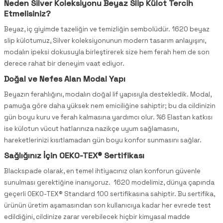
Neden Silver Koleksiyonu Beyaz Slip Külot Tercih
Etmelisiniz?
Beyaz, iç giyimde tazeliğin ve temizliğin sembolüdür. 1620 beyaz
slip külotumuz, Silver koleksiyonunun modern tasarım anlayışını,
modalın ipeksi dokusuyla birleştirerek size hem ferah hem de son
derece rahat bir deneyim vaat ediyor.
Doğal ve Nefes Alan Modal Yapı
Beyazın ferahlığını, modalın doğal lif yapısıyla destekledik. Modal,
pamuğa göre daha yüksek nem emiciliğine sahiptir; bu da cildinizin
gün boyu kuru ve ferah kalmasına yardımcı olur. %6 Elastan katkısı
ise külotun vücut hatlarınıza nazikçe uyum sağlamasını,
hareketlerinizi kısıtlamadan gün boyu konfor sunmasını sağlar.
Sağlığınız İçin OEKO-TEX® Sertifikası
Blackspade olarak, en temel ihtiyacınız olan konforun güvenle
sunulması gerektiğine inanıyoruz. 1620 modelimiz, dünya çapında
geçerli OEKO-TEX® Standard 100 sertifikasına sahiptir. Bu sertifika,
ürünün üretim aşamasından son kullanıcıya kadar her evrede test
edildiğini, cildinize zarar verebilecek hiçbir kimyasal madde