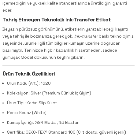
içermediğini ve yüksek kalite standartlarında üretildiğini garanti
eder.
Tahriş Etmeyen Teknoloji: Ink-Transfer Etiket
Beyazın pürüzsüz görünümünü, etiketlerin yaratabileceği kaşıntı
veya tahriş ile bozmanıza gerek yok.
Ink-transfer
baskı teknolojimiz
sayesinde, ürünle ilgili tüm bilgiler kumaşın üzerine doğrudan
basılmıştır. Teninizde hiçbir kabarıklık hissetmeden, sadece
yumuşak Modal dokusunun keyfini çıkarın.
Ürün Teknik Özellikleri
Ürün Kodu (Art.): 1620
Koleksiyon:
Silver (Premium Günlük İç Giyim)
Ürün Tipi: Kadın Slip Külot
Renk: Beyaz (White)
Kumaş İçeriği: %94 Modal, %6 Elastan
Sertifika: OEKO-TEX® Standard 100 (Cilt dostu, güvenli içerik)