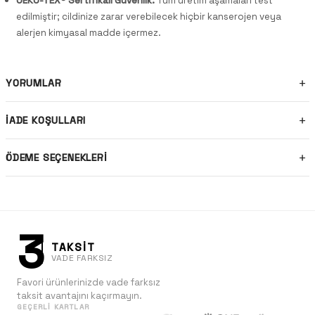
OEKO-TEX® Sertifikalı Güvenlik:
Tüm üretim aşamaları test
edilmiştir; cildinize zarar verebilecek hiçbir kanserojen veya
alerjen kimyasal madde içermez.
YORUMLAR
İADE KOŞULLARI
ÖDEME SEÇENEKLERI
3
TAKSİT
VADE FARKSIZ
Favori ürünlerinizde vade farksız
taksit avantajını kaçırmayın.
GEÇERLI KARTLAR