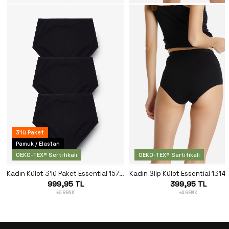
3'lü Paket
Pamuk / Elastan
OEKO-TEX® Sertifikalı
OEKO-TEX® Sertifikalı
Kadın Külot 3'lü Paket Essential 1577 - Siyah
999,95 TL
399,95 TL
+5 RENK
+4 RENK