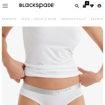
0
ANASAYFA
KADIN
KADIN İÇ GIYIM
KADIN SLIP KÜLOT
KADIN SL
/
/
/
/