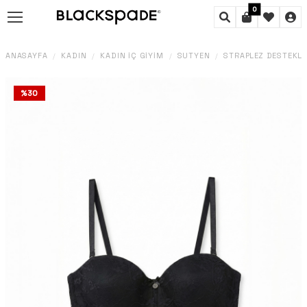
0
ANASAYFA
KADIN
KADIN İÇ GIYIM
SÜTYEN
STRAPLEZ DESTEKLI 
/
/
/
/
%
30