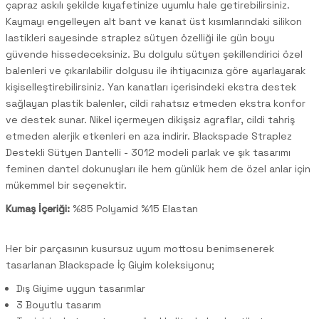
çapraz askılı şekilde kıyafetinize uyumlu hale getirebilirsiniz.
Kaymayı engelleyen alt bant ve kanat üst kısımlarındaki silikon
lastikleri sayesinde straplez sütyen özelliği ile gün boyu
güvende hissedeceksiniz. Bu dolgulu sütyen şekillendirici özel
balenleri ve çıkarılabilir dolgusu ile ihtiyacınıza göre ayarlayarak
kişiselleştirebilirsiniz. Yan kanatları içerisindeki ekstra destek
sağlayan plastik balenler, cildi rahatsız etmeden ekstra konfor
ve destek sunar. Nikel içermeyen dikişsiz agraflar, cildi tahriş
etmeden alerjik etkenleri en aza indirir. Blackspade
Straplez
Destekli Sütyen Dantelli - 3012
modeli parlak ve şık tasarımı
feminen dantel dokunuşları ile hem günlük hem de özel anlar için
mükemmel bir seçenektir.
Kumaş İçeriği:
%85 Polyamid %15 Elastan
Her bir parçasının kusursuz uyum mottosu benimsenerek
tasarlanan Blackspade İç Giyim koleksiyonu;
Dış Giyime uygun tasarımlar
3 Boyutlu tasarım