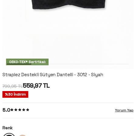
OEKO-TEX® Sertifikalı
Straplez Destekli Sütyen Dantelli - 3012 - Siyah
559,97
TL
799,95
TL
%
30
İndirim
5.0
Yorum Yap
Renk