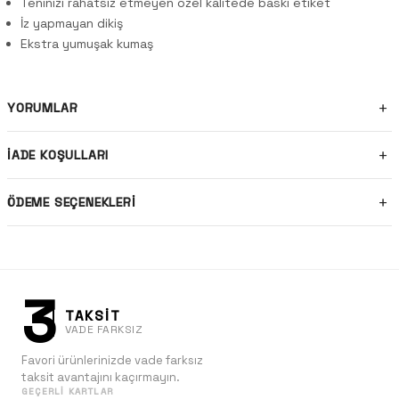
Teninizi rahatsız etmeyen özel kalitede baskı etiket
İz yapmayan dikiş
Ekstra yumuşak kumaş
YORUMLAR
İADE KOŞULLARI
ÖDEME SEÇENEKLERI
3
TAKSİT
VADE FARKSIZ
Favori ürünlerinizde vade farksız
taksit avantajını kaçırmayın.
GEÇERLI KARTLAR