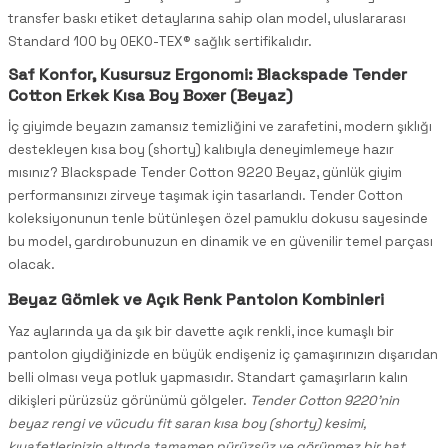
transfer baskı etiket detaylarına sahip olan model, uluslararası
Standard 100 by OEKO-TEX® sağlık sertifikalıdır.
Saf Konfor, Kusursuz Ergonomi: Blackspade Tender
Cotton Erkek Kısa Boy Boxer (Beyaz)
İç giyimde beyazın zamansız temizliğini ve zarafetini, modern şıklığı
destekleyen kısa boy (shorty) kalıbıyla deneyimlemeye hazır
mısınız? Blackspade Tender Cotton 9220 Beyaz, günlük giyim
performansınızı zirveye taşımak için tasarlandı. Tender Cotton
koleksiyonunun tenle bütünleşen özel pamuklu dokusu sayesinde
bu model, gardırobunuzun en dinamik ve en güvenilir temel parçası
olacak.
Beyaz Gömlek ve Açık Renk Pantolon Kombinleri
Yaz aylarında ya da şık bir davette açık renkli, ince kumaşlı bir
pantolon giydiğinizde en büyük endişeniz iç çamaşırınızın dışarıdan
belli olması veya potluk yapmasıdır. Standart çamaşırların kalın
dikişleri pürüzsüz görünümü gölgeler.
Tender Cotton 9220’nin
beyaz rengi ve vücudu fit saran kısa boy (shorty) kesimi,
kıyafetlerinizin altında tamamen pürüzsüz ve görünmez bir hat