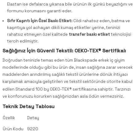
Elastan ise defalarca yıkansa bile ürünün ilk günkü beyazlığını ve
formunu korumasını garanti eder.
Sıfır Kaşıntı İçin Özel Baskı Etiket:
Cildi rahatsız eden, batma ve
kaşıntıya yol achayan dikili kumaş etiketler yerine, teninizi
rahatsız etmeyen özel kalitede
transfer baskı etiket
teknolojisi
tercih edilmiştir.
Sağlığınız İçin Güvenli Tekstil: OEKO-TEX® Sertifikalı
Doğrudan teninizle temas eden tüm Blackspade erkek iç giyim
modellerinde olduğu gibi bu ürün de, insan
sağlığına zarar verecek
maddelerden arındırılmış sağlıklı tekstil ürünlerine dönük ihtiyacı
karşılamak amacıyla geliştirilen ve tekstil sektöründe otorite kabul
edilen
Standard 100 by OEKO-TEX® sertifikasına sahiptir. Tarzınızı
ve konforunuzu korurken sağlığınızdan asla ödün vermezsiniz.
Teknik Detay Tablosu
Özellik
Detay
Ürün Kodu
9220