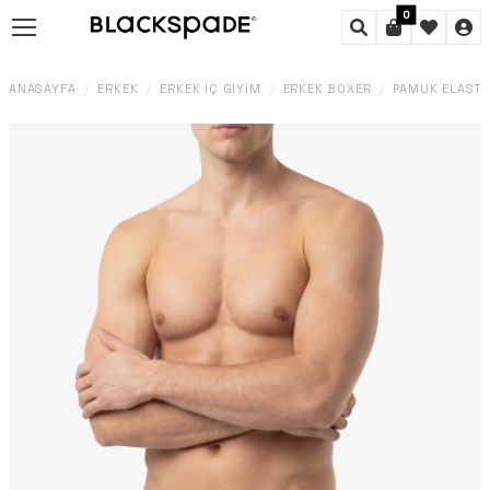
0
ANASAYFA
ERKEK
ERKEK İÇ GIYIM
ERKEK BOXER
PAMUK ELAST
/
/
/
/