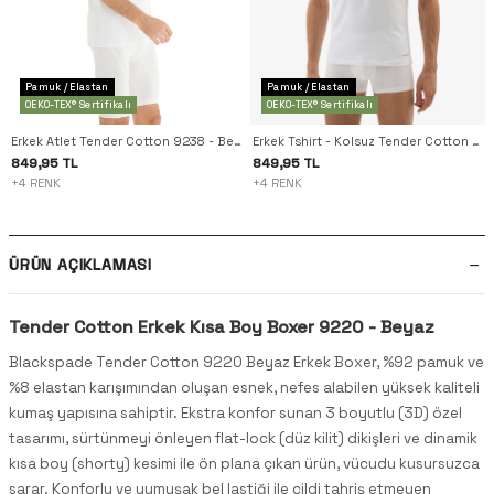
Pamuk / Elastan
Pamuk / Elastan
OEKO-TEX® Sertifikalı
OEKO-TEX® Sertifikalı
Erkek Atlet Tender Cotton 9238 - Beyaz
Erkek Tshirt - Kolsuz Tender Cotton 9234 - Beyaz
849,95 TL
849,95 TL
+4 RENK
+4 RENK
ÜRÜN AÇIKLAMASI
Tender Cotton Erkek Kısa Boy Boxer 9220 - Beyaz
Blackspade Tender Cotton 9220 Beyaz Erkek Boxer, %92 pamuk ve
%8 elastan karışımından oluşan esnek, nefes alabilen yüksek kaliteli
kumaş yapısına sahiptir. Ekstra konfor sunan 3 boyutlu (3D) özel
tasarımı, sürtünmeyi önleyen flat-lock (düz kilit) dikişleri ve dinamik
kısa boy (shorty) kesimi ile ön plana çıkan ürün, vücudu kusursuzca
sarar. Konforlu ve yumuşak bel lastiği ile cildi tahriş etmeyen