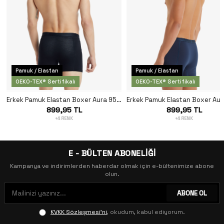
Pamuk / Elastan
Pamuk / Elastan
OEKO-TEX® Sertifikalı
OEKO-TEX® Sertifikalı
Erkek Pamuk Elastan Boxer Aura 9502 - Siyah
899,95 TL
899,95 TL
+4 RENK
+4 RENK
E - BÜLTEN ABONELİĞİ
Kampanya ve indirimlerden haberdar olmak için e-bültenimize abone
olun.
ABONE OL
KVKK Sözleşmesi'ni
, okudum, kabul ediyorum.