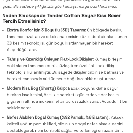
çizer. Siz sadece şıklığınızla göz kamaştırmaya odaklanırsınız.
Neden Blackspade Tender Cotton Beyaz Kısa Boxer
Tercih Etmelisiniz?
Ekstra Konfor İçin 3 Boyutlu (3D) Tasarım:
Ön bölgede baskıyı
tamamen azaltan ve erkek anatomisine özel ideal bir alan sunan
3D kesim teknolojisi, gün boyu kısıtlanmayan bir hareket
özgürlüğü tanır.
Tahrişi ve Kızarıklığı Önleyen Flat-Lock Dikişler:
Kumaş birleşim
noktalarını tamamen pürüzsüzleştiren özel flat-lock dikiş
teknolojisi kullanılmıştır. Bu sayede dikişler cildinize batmaz ve
hareket esnasında sürtünmeye bağlı kızarıklık oluşturmaz.
Modern Kısa Boy (Shorty) Kalıp:
Bacak boyunu daha özgür
bırakan kısa kesimi, özellikle hareketli günlerde ve dar kesim
giysilerin altında mükemmel bir pürüzsüzlük sunar. Vücudu fit bir
şekilde sarar.
Nefes Alabilen Doğal Kumaş (%92 Pamuk, %8 Elastan):
Yüksek
kaliteli yoğun pamuk lifleri, cildinizin doğal nefes alma sürecini
destekleyerek nem kontrolü sağlar ve terlemeyi en aza indirir.