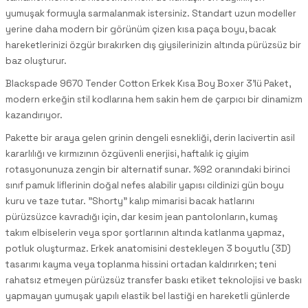
yumuşak formuyla sarmalanmak istersiniz. Standart uzun modeller
yerine daha modern bir görünüm çizen kısa paça boyu, bacak
hareketlerinizi özgür bırakırken dış giysilerinizin altında pürüzsüz bir
baz oluşturur.
Blackspade 9670 Tender Cotton Erkek Kısa Boy Boxer 3'lü Paket,
modern erkeğin stil kodlarına hem sakin hem de çarpıcı bir dinamizm
kazandırıyor.
Pakette bir araya gelen grinin dengeli esnekliği, derin lacivertin asil
kararlılığı ve kırmızının özgüvenli enerjisi, haftalık iç giyim
rotasyonunuza zengin bir alternatif sunar. %92 oranındaki birinci
sınıf pamuk liflerinin doğal nefes alabilir yapısı cildinizi gün boyu
kuru ve taze tutar. "Shorty" kalıp mimarisi bacak hatlarını
pürüzsüzce kavradığı için, dar kesim jean pantolonların, kumaş
takım elbiselerin veya spor şortlarının altında katlanma yapmaz,
potluk oluşturmaz. Erkek anatomisini destekleyen 3 boyutlu (3D)
tasarımı kayma veya toplanma hissini ortadan kaldırırken; teni
rahatsız etmeyen pürüzsüz transfer baskı etiket teknolojisi ve baskı
yapmayan yumuşak yapılı elastik bel lastiği en hareketli günlerde