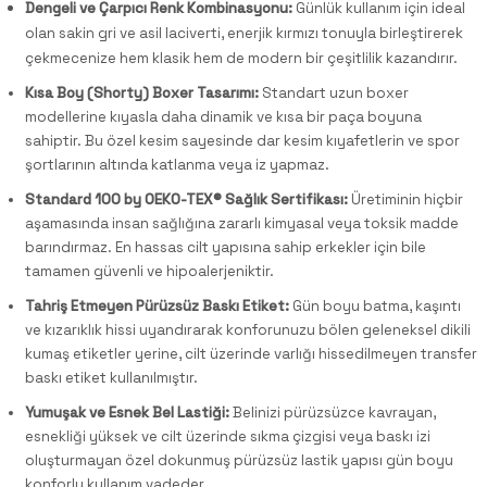
Dengeli ve Çarpıcı Renk Kombinasyonu:
Günlük kullanım için ideal
olan sakin gri ve asil laciverti, enerjik kırmızı tonuyla birleştirerek
çekmecenize hem klasik hem de modern bir çeşitlilik kazandırır.
Kısa Boy (Shorty) Boxer Tasarımı:
Standart uzun boxer
modellerine kıyasla daha dinamik ve kısa bir paça boyuna
sahiptir. Bu özel kesim sayesinde dar kesim kıyafetlerin ve spor
şortlarının altında katlanma veya iz yapmaz.
Standard 100 by OEKO-TEX® Sağlık Sertifikası:
Üretiminin hiçbir
aşamasında insan sağlığına zararlı kimyasal veya toksik madde
barındırmaz. En hassas cilt yapısına sahip erkekler için bile
tamamen güvenli ve hipoalerjeniktir.
Tahriş Etmeyen Pürüzsüz Baskı Etiket:
Gün boyu batma, kaşıntı
ve kızarıklık hissi uyandırarak konforunuzu bölen geleneksel dikili
kumaş etiketler yerine, cilt üzerinde varlığı hissedilmeyen transfer
baskı etiket kullanılmıştır.
Yumuşak ve Esnek Bel Lastiği:
Belinizi pürüzsüzce kavrayan,
esnekliği yüksek ve cilt üzerinde sıkma çizgisi veya baskı izi
oluşturmayan özel dokunmuş pürüzsüz lastik yapısı gün boyu
konforlu kullanım vadeder.