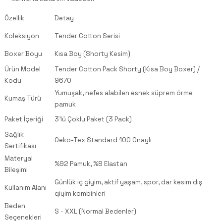
Özellik
Detay
Koleksiyon
Tender Cotton Serisi
Boxer Boyu
Kısa Boy (Shorty Kesim)
Ürün Model
Tender Cotton Pack Shorty (Kısa Boy Boxer) /
Kodu
9670
Yumuşak, nefes alabilen esnek süprem örme
Kumaş Türü
pamuk
Paket İçeriği
3'lü Çoklu Paket (3 Pack)
Sağlık
Oeko-Tex Standard 100 Onaylı
Sertifikası
Materyal
%92 Pamuk, %8 Elastan
Bileşimi
Günlük iç giyim, aktif yaşam, spor, dar kesim dış
Kullanım Alanı
giyim kombinleri
Beden
S - XXL (Normal Bedenler)
Seçenekleri