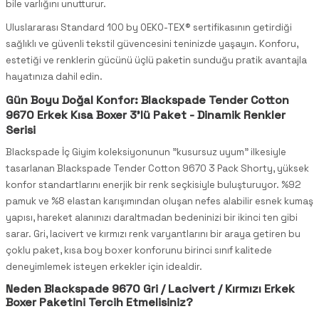
bile varlığını unutturur.
Uluslararası Standard 100 by OEKO-TEX® sertifikasının getirdiği
sağlıklı ve güvenli tekstil güvencesini teninizde yaşayın. Konforu,
estetiği ve renklerin gücünü üçlü paketin sunduğu pratik avantajla
hayatınıza dahil edin.
Gün Boyu Doğal Konfor: Blackspade Tender Cotton
9670 Erkek Kısa Boxer 3'lü Paket - Dinamik Renkler
Serisi
Blackspade İç Giyim koleksiyonunun "kusursuz uyum" ilkesiyle
tasarlanan Blackspade Tender Cotton 9670 3 Pack Shorty, yüksek
konfor standartlarını enerjik bir renk seçkisiyle buluşturuyor. %92
pamuk ve %8 elastan karışımından oluşan nefes alabilir esnek kumaş
yapısı, hareket alanınızı daraltmadan bedeninizi bir ikinci ten gibi
sarar. Gri, lacivert ve kırmızı renk varyantlarını bir araya getiren bu
çoklu paket, kısa boy boxer konforunu birinci sınıf kalitede
deneyimlemek isteyen erkekler için idealdir.
Neden Blackspade 9670 Gri / Lacivert / Kırmızı Erkek
Boxer Paketini Tercih Etmelisiniz?