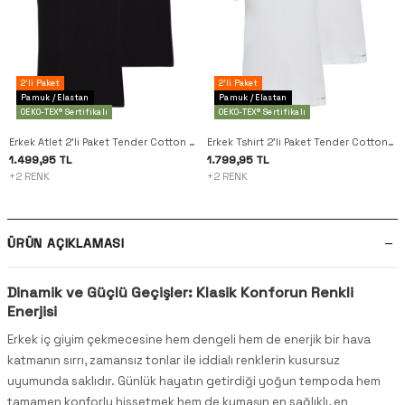
2'li Paket
2'li Paket
Pamuk / Elastan
Pamuk / Elastan
OEKO-TEX® Sertifikalı
OEKO-TEX® Sertifikalı
Erkek Atlet 2'li Paket Tender Cotton 9678 - Siyah
Erkek Tshirt 2'li Paket Tender Cotton 9671 - Beyaz
1.499,95 TL
1.799,95 TL
+2 RENK
+2 RENK
ÜRÜN AÇIKLAMASI
Dinamik ve Güçlü Geçişler: Klasik Konforun Renkli
Enerjisi
Erkek iç giyim çekmecesine hem dengeli hem de enerjik bir hava
katmanın sırrı, zamansız tonlar ile iddialı renklerin kusursuz
uyumunda saklıdır. Günlük hayatın getirdiği yoğun tempoda hem
tamamen konforlu hissetmek hem de kumaşın en sağlıklı, en