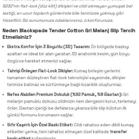
9232’nin flat-lock (düz kilit) dikişleri ve cildi sıkmayan yumuşak bel
lastiği, en uzun toplantı günlerinde bile teninizde yokmuş gibi
hissettirir. Siz sunumunuza odaklanırsınız, o konforunuza.
Neden Blackspade Tender Cotton Gri Melanj Slip Tercih
Etmelisiniz?
Ekstra Konfor İçin 3 Boyutlu (3D) Tasarım:
Ön bölgede baskıyı
azaltan ve ideal bir alan yaratan 3D anatomik kesim, gün boyu
özgürce hareket etmenizi sağlar.
Tahrişi Önleyen Flat-Lock Dikişler:
Kumaş birleşim yerlerini
tamamen düzleştiren flat-lock teknolojisi sayesinde, dikişler
teninize batmaz ve sürtünmeye bağlı kızarıklık oluşturmaz.
Nefes Alabilen Premium Dokuluk (%92 Pamuk, %8 Elastan):
Gri
melanjın pamuklu dokusu cildinizin nem dengesini korur, terlemeyi
önler. Elastan içeriği ise defalarca yıkansa bile slip külotun ilk
günkü formunu korumasını sağlar.
Sıfır Kaşıntı İçin Özel Baskı Etiket:
Cildi rahatsız eden dikili kumaş
etiketler yerine, teni rahatsız etmeyen özel kalitede
transfer
baskı etiket
kullanılmıştır.