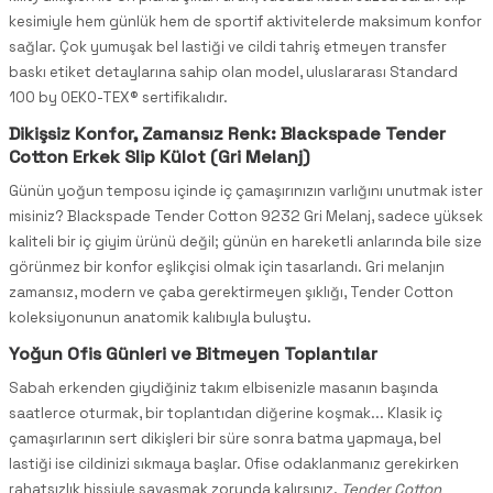
kesimiyle hem günlük hem de sportif aktivitelerde maksimum konfor
sağlar. Çok yumuşak bel lastiği ve cildi tahriş etmeyen transfer
baskı etiket detaylarına sahip olan model, uluslararası Standard
100 by OEKO-TEX® sertifikalıdır.
Dikişsiz Konfor, Zamansız Renk: Blackspade Tender
Cotton Erkek Slip Külot (Gri Melanj)
Günün yoğun temposu içinde iç çamaşırınızın varlığını unutmak ister
misiniz? Blackspade Tender Cotton 9232 Gri Melanj, sadece yüksek
kaliteli bir iç giyim ürünü değil; günün en hareketli anlarında bile size
görünmez bir konfor eşlikçisi olmak için tasarlandı. Gri melanjın
zamansız, modern ve çaba gerektirmeyen şıklığı, Tender Cotton
koleksiyonunun anatomik kalıbıyla buluştu.
Yoğun Ofis Günleri ve Bitmeyen Toplantılar
Sabah erkenden giydiğiniz takım elbisenizle masanın başında
saatlerce oturmak, bir toplantıdan diğerine koşmak... Klasik iç
çamaşırlarının sert dikişleri bir süre sonra batma yapmaya, bel
lastiği ise cildinizi sıkmaya başlar. Ofise odaklanmanız gerekirken
rahatsızlık hissiyle savaşmak zorunda kalırsınız.
Tender Cotton