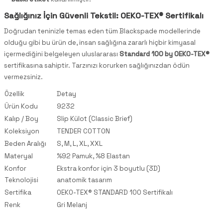
Sağlığınız İçin Güvenli Tekstil: OEKO-TEX® Sertifikalı
Doğrudan teninizle temas eden tüm Blackspade modellerinde
olduğu gibi bu ürün de, insan sağlığına zararlı hiçbir kimyasal
içermediğini belgeleyen uluslararası
Standard 100 by OEKO-TEX®
sertifikasına sahiptir. Tarzınızı korurken sağlığınızdan ödün
vermezsiniz.
Özellik
Detay
Ürün Kodu
9232
Kalıp / Boy
Slip Külot (Classic Brief)
Koleksiyon
TENDER COTTON
Beden Aralığı
S, M, L, XL, XXL
Materyal
%92 Pamuk, %8 Elastan
Konfor
Ekstra konfor için 3 boyutlu (3D)
Teknolojisi
anatomik tasarım
Sertifika
OEKO-TEX® STANDARD 100 Sertifikalı
Renk
Gri Melanj