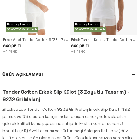
Pamuk / Elastan
Pamuk / Elastan
OEKO-TEX® Sertifikalı
OEKO-TEX® Sertifikalı
Erkek Atlet Tender Cotton 9238 - Beyaz
Erkek Tshirt - Kolsuz Tender Cotton 9234 - Beyaz
849,95 TL
849,95 TL
+4 RENK
+4 RENK
ÜRÜN AÇIKLAMASI
Tender Cotton Erkek Slip Külot (3 Boyutlu Tasarım) -
9232 Gri Melanj
Blackspade Tender Cotton 9232 Gri Melanj Erkek Slip Külot, %92
pamuk ve %8 elastan karışımından oluşan esnek, nefes alabilen
yüksek kaliteli kumaş yapısına sahiptir. Ekstra konfor sunan 3
boyutlu (3D) özel tasarımı ve sürtünmeyi önleyen flat-lock (düz
kilit) dikişleri ile ön plana çıkan ürün, vücudu kusursuzca saran slip