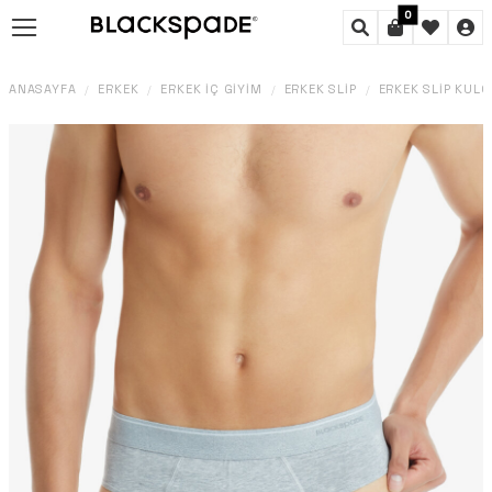
0
ANASAYFA
ERKEK
ERKEK İÇ GIYIM
ERKEK SLIP
ERKEK SLIP KÜL
/
/
/
/