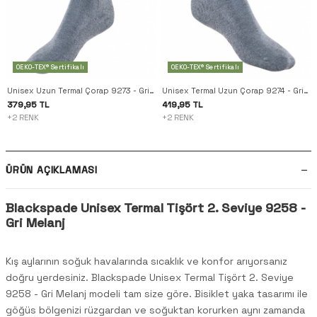
OEKO-TEX® Sertifikalı
OEKO-TEX® Sertifikalı
Unisex Uzun Termal Çorap 9273 - Gri Melanj
Unisex Termal Uzun Çorap 9274 - Gri Melanj
379,95 TL
419,95 TL
+2 RENK
+2 RENK
ÜRÜN AÇIKLAMASI
Blackspade Unisex Termal Tişört 2. Seviye 9258 -
Gri Melanj
Kış aylarının soğuk havalarında sıcaklık ve konfor arıyorsanız
doğru yerdesiniz. Blackspade Unisex Termal Tişört 2. Seviye
9258 - Gri Melanj modeli tam size göre. Bisiklet yaka tasarımı ile
göğüs bölgenizi rüzgardan ve soğuktan korurken aynı zamanda