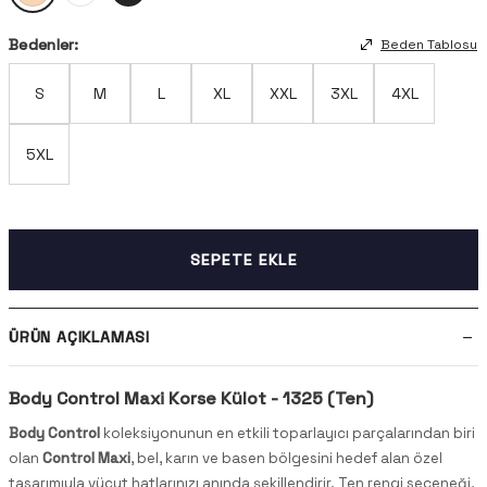
Bedenler:
Beden Tablosu
S
M
L
XL
XXL
3XL
4XL
5XL
SEPETE EKLE
ÜRÜN AÇIKLAMASI
Body Control Maxi Korse Külot - 1325 (Ten)
Body Control
koleksiyonunun en etkili toparlayıcı parçalarından biri
olan
Control Maxi
, bel, karın ve basen bölgesini hedef alan özel
tasarımıyla vücut hatlarınızı anında şekillendirir. Ten rengi seçeneği,