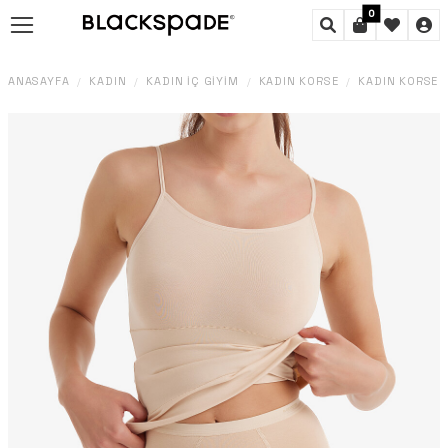
0
ANASAYFA
KADIN
KADIN İÇ GIYIM
KADIN KORSE
KADIN KORSE K
/
/
/
/