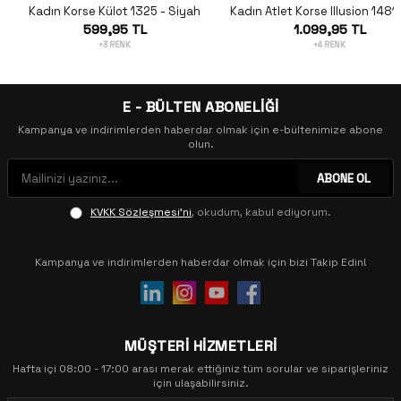
Kadın Korse Külot 1325 - Siyah
Kadın Atlet Korse Illusion 1481
599,95 TL
1.099,95 TL
+3 RENK
+4 RENK
E - BÜLTEN ABONELİĞİ
Kampanya ve indirimlerden haberdar olmak için e-bültenimize abone
olun.
ABONE OL
KVKK Sözleşmesi'ni
, okudum, kabul ediyorum.
Kampanya ve indirimlerden haberdar olmak için bizi Takip Edin!
MÜŞTERİ HİZMETLERİ
Hafta içi 08:00 - 17:00 arası merak ettiğiniz tüm sorular ve siparişleriniz
için ulaşabilirsiniz.