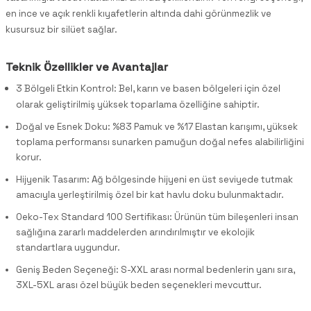
en ince ve açık renkli kıyafetlerin altında dahi görünmezlik ve
kusursuz bir silüet sağlar.
Teknik Özellikler ve Avantajlar
3 Bölgeli Etkin Kontrol: Bel, karın ve basen bölgeleri için özel
olarak geliştirilmiş yüksek toparlama özelliğine sahiptir.
Doğal ve Esnek Doku: %83 Pamuk ve %17 Elastan karışımı, yüksek
toplama performansı sunarken pamuğun doğal nefes alabilirliğini
korur.
Hijyenik Tasarım: Ağ bölgesinde hijyeni en üst seviyede tutmak
amacıyla yerleştirilmiş özel bir kat havlu doku bulunmaktadır.
Oeko-Tex Standard 100 Sertifikası: Ürünün tüm bileşenleri insan
sağlığına zararlı maddelerden arındırılmıştır ve ekolojik
standartlara uygundur.
Geniş Beden Seçeneği: S-XXL arası normal bedenlerin yanı sıra,
3XL-5XL arası özel büyük beden seçenekleri mevcuttur.