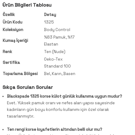
Ürün Bilgileri Tablosu
Özellik
Detay
Ürün Kodu
1325
Koleksiyon
Body Control
%83 Pamuk, %17
Kumaş İçeriği
Elastan
Renk
Ten (Nude)
Oeko-Tex
Sertifika
Standard 100
Toparlama Bölgesi
Bel, Karın, Basen
Sıkça Sorulan Sorular
Blackspade 1325 korse külot günlük kullanıma uygun mudur?
Evet. Yüksek pamuk oranı ve nefes alan yapısı sayesinde
kadınların gün boyu konforlu kullanımı için özel olarak
tasarlanmıştır.
Ten rengi korse kıyafetlerin altından belli olur mu?