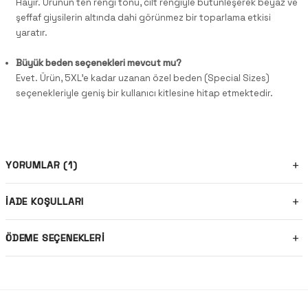
Hayır. Ürünün ten rengi tonu, cilt rengiyle bütünleşerek beyaz ve
şeffaf giysilerin altında dahi görünmez bir toparlama etkisi
yaratır.
Büyük beden seçenekleri mevcut mu?
Evet. Ürün, 5XL'e kadar uzanan özel beden (Special Sizes)
seçenekleriyle geniş bir kullanıcı kitlesine hitap etmektedir.
YORUMLAR (1)
İADE KOŞULLARI
ÖDEME SEÇENEKLERI