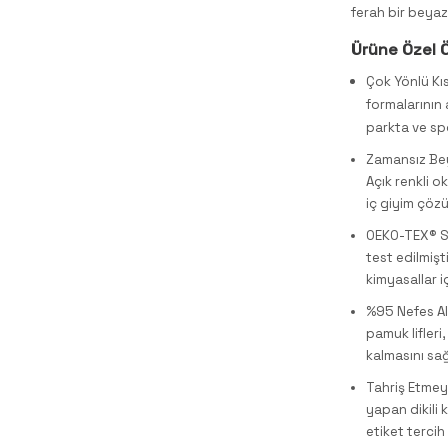
ferah bir beyaz 
Ürüne Özel Ö
Çok Yönlü Kı
formalarının 
parkta ve spo
Zamansız Beya
Açık renkli o
iç giyim çöz
OEKO-TEX® St
test edilmişt
kimyasallar 
%95 Nefes Al
pamuk lifleri
kalmasını sağ
Tahriş Etmeye
yapan dikili 
etiket tercih 