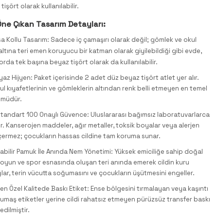
tişört olarak kullanılabilir.
ne Çıkan Tasarım Detayları:
sa Kollu Tasarım: Sadece iç çamaşırı olarak değil; gömlek ve okul
altına teri emen koruyucu bir katman olarak giyilebildiği gibi evde,
rda tek başına beyaz tişört olarak da kullanılabilir.
z Hijyen: Paket içerisinde 2 adet düz beyaz tişört atlet yer alır.
kul kıyafetlerinin ve gömleklerin altından renk belli etmeyen en temel
ümüdür.
andart 100 Onaylı Güvence: Uluslararası bağımsız laboratuvarlarca
ir. Kanserojen maddeler, ağır metaller, toksik boyalar veya alerjen
içermez; çocukların hassas cildine tam koruma sunar.
abilir Pamuk İle Anında Nem Yönetimi: Yüksek emiciliğe sahip doğal
, oyun ve spor esnasında oluşan teri anında emerek cildin kuru
lar, terin vücutta soğumasını ve çocukların üşütmesini engeller.
n Özel Kalitede Baskı Etiket: Ense bölgesini tırmalayan veya kaşıntı
kumaş etiketler yerine cildi rahatsız etmeyen pürüzsüz transfer baskı
edilmiştir.