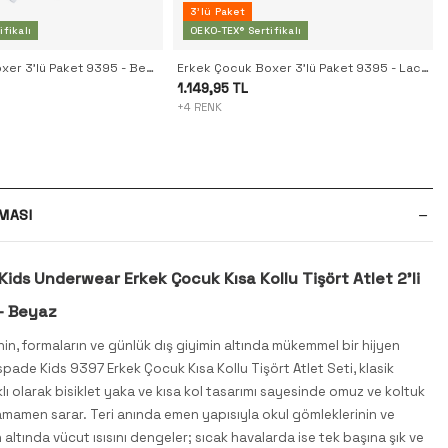
3'lü Paket
fikalı
OEKO-TEX® Sertifikalı
Erkek Çocuk Boxer 3'lü Paket 9395 - Beyaz
Erkek Çocuk Boxer 3'lü Paket 9395 - Lacivert Aqua Beyaz
1.149,95 TL
+4 RENK
MASI
ids Underwear Erkek Çocuk Kısa Kollu Tişört Atlet 2'li
- Beyaz
inin, formaların ve günlük dış giyimin altında mükemmel bir hijyen
pade Kids 9397 Erkek Çocuk Kısa Kollu Tişört Atlet Seti, klasik
klı olarak bisiklet yaka ve kısa kol tasarımı sayesinde omuz ve koltuk
tamamen sarar. Teri anında emen yapısıyla okul gömleklerinin ve
 altında vücut ısısını dengeler; sıcak havalarda ise tek başına şık ve