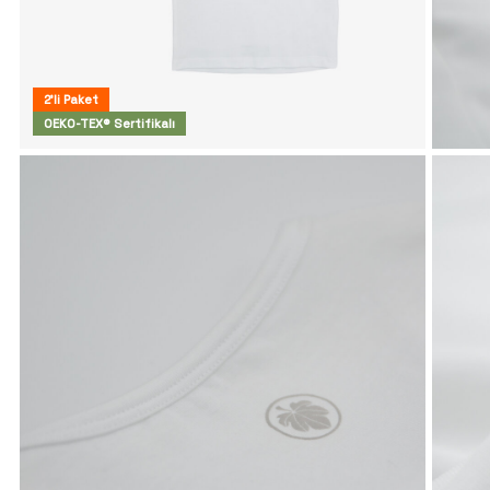
2'li Paket
OEKO-TEX® Sertifikalı