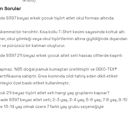
Grubu)
n Sorular
de 9397 beyaz erkek çocuk tişört atlet okul forması altında
kemmel bir tercihtir. Kısa kollu T-Shirt kesimi sayesinde koltuk altı
mer, okul gömleği veya okul tişörtlerinin altına giyildiğinde dışarıdan
z ve pürüzsüz bir katman oluşturur.
e 9397 2'li beyaz erkek çocuk atlet seti hassas ciltlerde kaşıntı
yapmaz. %95 doğal pamuk kumaştan üretilmiştir ve OEKO-TEX®
tifikasına sahiptir. Ense kısmında cildi tahriş eden dikili etiket
nleyici özel baskı etiket kullanılmıştır.
uk 2'li beyaz tişört atlet seti hangi yaş gruplarını kapsar?
de 9397 beyaz atlet seti; 2-3 yaş, 3-4 yaş, 5-6 yaş, 7-8 yaş, 9-10
ve 13-14 yaş olmak üzere 7 farklı yaş grubu seçeneğiyle