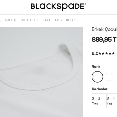
ERKEK ÇOCUK ATLET 2'LI PAKET 9397 - BEYAZ
/
Erkek Çocuk
899,95
T
5.0
Renk
Bedenler:
2 - 3
3 - 4
Yaş
Yaş