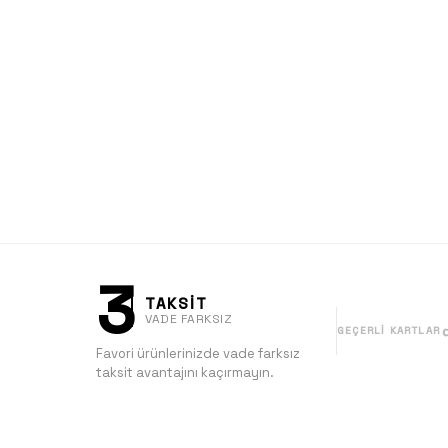
3
TAKSİT
VADE FARKSIZ
GEÇERLI KARTLAR
Favori ürünlerinizde vade farksız
taksit avantajını kaçırmayın.