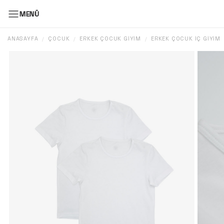
MENÜ
ANASAYFA
ÇOCUK
ERKEK ÇOCUK GIYIM
ERKEK ÇOCUK İÇ GIYIM
/
/
/