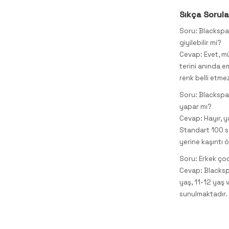
Sıkça Sorula
Soru: Blackspa
giyilebilir mi?
Cevap: Evet, mü
terini anında e
renk belli etme
Soru: Blackspad
yapar mı?
Cevap: Hayır, 
Standart 100 ser
yerine kaşıntı ö
Soru: Erkek çoc
Cevap: Blackspa
yaş, 11-12 yaş 
sunulmaktadır.