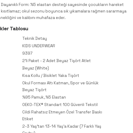
 Dayanıklı Form: %5 elastan desteği sayesinde çocukların hareket
kısıtlamaz; okul sezonu boyunca sık yıkamalara rağmen sararmaya
esnekliğini ve kalıbını muhafaza eder.
ikler Tablosu
Teknik Detay
KIDS UNDERWEAR
9397
2'li Paket - 2 Adet Beyaz Tişört Atlet
Beyaz (White)
Kısa Kollu / Bisiklet Yaka Tişört
Okul Forması Altı Katman, Spor ve Günlük
Beyaz Tişört
%95 Pamuk, %5 Elastan
OEKO-TEX® Standart 100 Güvenli Tekstil
Cildi Rahatsız Etmeyen Özel Transfer Baskı
Etiket
2-3 Yaş'tan 13-14 Yaş'a Kadar (7 Farklı Yaş