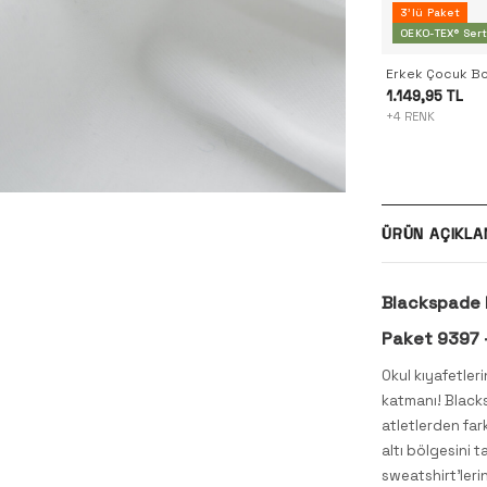
3'lü Paket
OEKO-TEX® Serti
1.149,95 TL
+4 RENK
ÜRÜN AÇIKLA
Blackspade K
Paket 9397 
Okul kıyafetler
katmanı! Blacks
atletlerden far
altı bölgesini 
sweatshirt'lerin