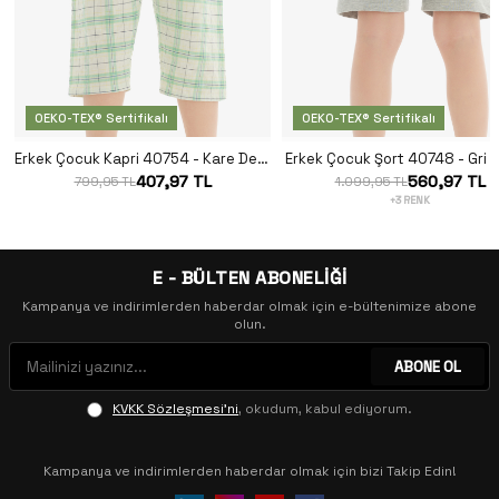
OEKO-TEX® Sertifikalı
OEKO-TEX® Sertifikalı
Erkek Çocuk Kapri 40754 - Kare Desenli
Erkek Çocuk Şort 40748 - Gri 
407,97 TL
560,97 TL
799,95 TL
1.099,95 TL
+3 RENK
E - BÜLTEN ABONELİĞİ
Kampanya ve indirimlerden haberdar olmak için e-bültenimize abone
olun.
ABONE OL
KVKK Sözleşmesi'ni
, okudum, kabul ediyorum.
Kampanya ve indirimlerden haberdar olmak için bizi Takip Edin!