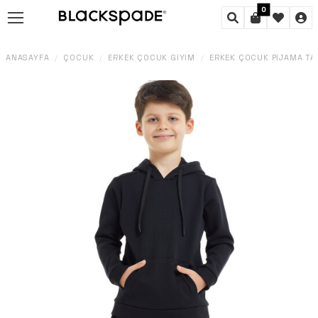
0
ANASAYFA
ÇOCUK
ERKEK ÇOCUK GIYIM
ERKEK ÇOCUK PIJAMA TA
/
/
/