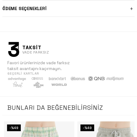
ÖDEME SEÇENEKLERI
3
TAKSİT
VADE FARKSIZ
Favori ürünlerinizde vade farksız
taksit avantajını kaçırmayın.
GEÇERLI KARTLAR
BUNLARI DA BEĞENEBILIRSINIZ
-%49
-%49