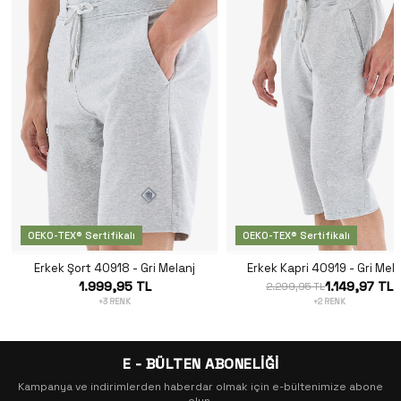
OEKO-TEX® Sertifikalı
OEKO-TEX® Sertifikalı
Erkek Şort 40918 - Gri Melanj
Erkek Kapri 40919 - Gri Mela
1.999,95 TL
1.149,97 TL
2.299,95 TL
+3 RENK
+2 RENK
E - BÜLTEN ABONELİĞİ
Kampanya ve indirimlerden haberdar olmak için e-bültenimize abone