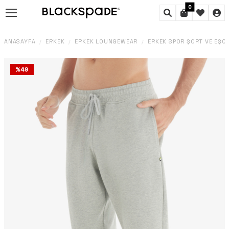
0
ANASAYFA
ERKEK
ERKEK LOUNGEWEAR
ERKEK SPOR ŞORT VE EŞO
/
/
/
%
49