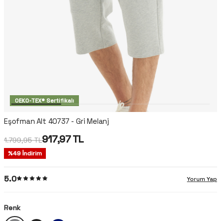
OEKO-TEX® Sertifikalı
Eşofman Alt 40737 - Gri Melanj
917,97
TL
1.799,95
TL
%
49
İndirim
5.0
Yorum Yap
Renk