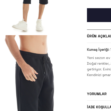
ÜRÜN AÇIKLA
Kumaş İçeriği:
Yeni sezon ev g
Doğal renkler, 
getiriyor. Evi
Kendinizi şıma
YORUMLAR
İADE KOŞULL