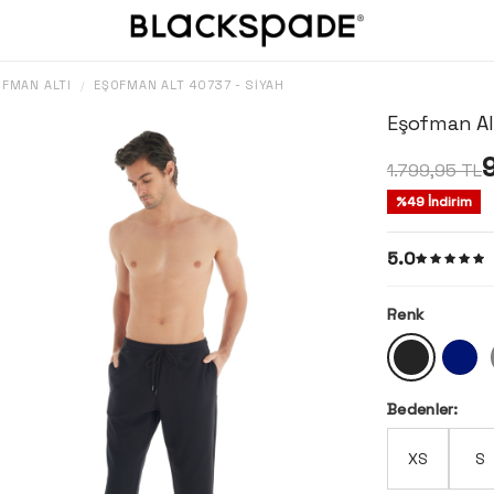
OFMAN ALTI
EŞOFMAN ALT 40737 - SIYAH
/
Eşofman Al
9
1.799,95
TL
%
49
İndirim
5.0
Renk
Bedenler:
XS
S