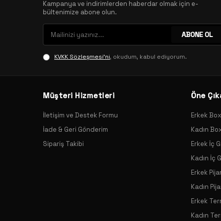
Kampanya ve indirimlerden haberdar olmak için e-
bültenimize abone olun.
ABONE OL
KVKK Sözleşmesi'ni
, okudum, kabul ediyorum.
Müşteri Hizmetleri
Öne Çık
İletişim ve Destek Formu
Erkek Bo
İade & Geri Gönderim
Kadın Bo
Sipariş Takibi
Erkek İç G
Kadın İç 
Erkek Pij
Kadın Pij
Erkek Ter
Kadın Ter