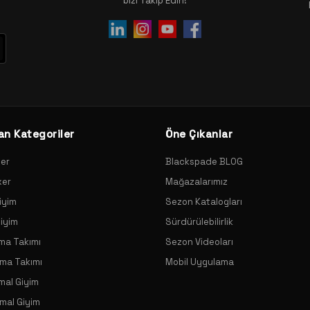
bizi Takip Edin!
an Kategoriler
Öne Çıkanlar
xer
Blackspade BLOG
xer
Mağazalarımız
iyim
Sezon Katalogları
Giyim
Sürdürülebilirlik
ama Takımı
Sezon Videoları
ama Takımı
Mobil Uygulama
mal Giyim
mal Giyim