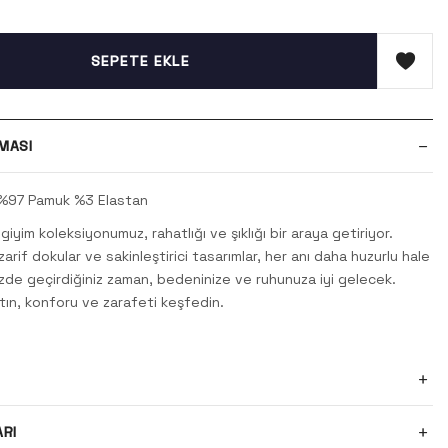
SEPETE EKLE
MASI
%97 Pamuk %3 Elastan
iyim koleksiyonumuz, rahatlığı ve şıklığı bir araya getiriyor.
zarif dokular ve sakinleştirici tasarımlar, her anı daha huzurlu hale
nizde geçirdiğiniz zaman, bedeninize ve ruhunuza iyi gelecek.
rtın, konforu ve zarafeti keşfedin.
ARI