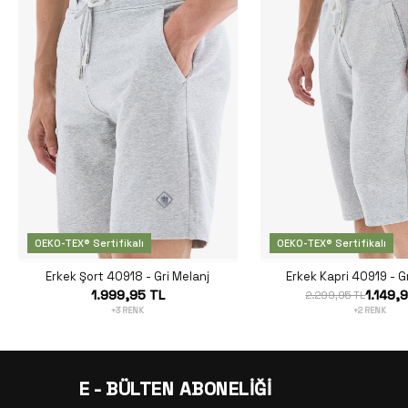
OEKO-TEX® Sertifikalı
OEKO-TEX® Sertifikalı
Erkek Şort 40918 - Gri Melanj
Erkek Kapri 40919 - G
1.999,95 TL
1.149,
2.299,95 TL
+3 RENK
+2 RENK
E - BÜLTEN ABONELİĞİ