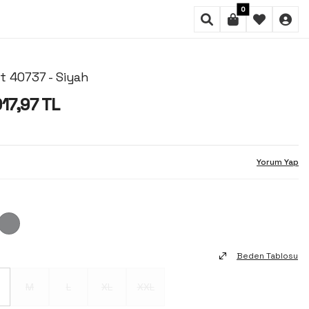
0
t 40737 - Siyah
17,97
TL
Yorum Yap
Beden Tablosu
M
L
XL
XXL