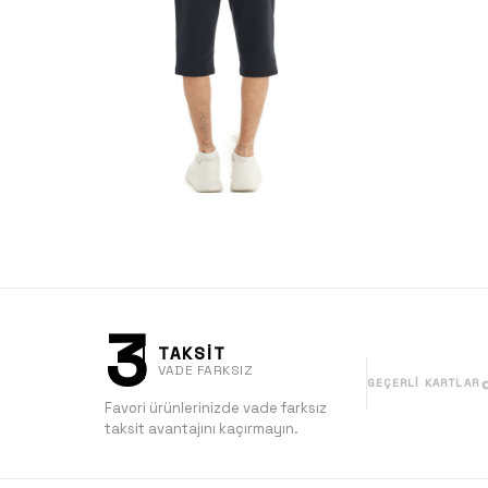
3
TAKSİT
VADE FARKSIZ
GEÇERLI KARTLAR
Favori ürünlerinizde vade farksız
taksit avantajını kaçırmayın.