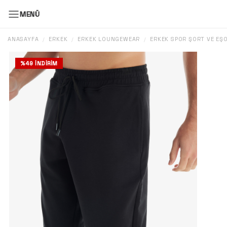
MENÜ
ANASAYFA
ERKEK
ERKEK LOUNGEWEAR
ERKEK SPOR ŞORT VE EŞ
/
/
/
%
49
İNDIRIM