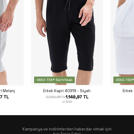
OEKO-TEX® Sertifikalı
OEKO-TEX® 
ri Melanj
Erkek Kapri 40919 - Siyah
Erkek
97 TL
1.149,97 TL
2.299,95 TL
+2 RENK
Kampanya ve indirimlerden haberdar olmak için