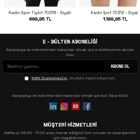
Kadın Spor Tişört 70318 - Siyah
Kadın Şort 70312 - Siyah
899,95 TL
1.199,95 TL
E - BÜLTEN ABONELİĞİ
Kampanya ve indirimlerden haberdar olmak için e-bültenimize abone
olun.
ABONE OL
KVKK Sözleşmesi'ni
, okudum, kabul ediyorum.
Kampanya ve indirimlerden haberdar olmak için bizi Takip Edin!
MÜŞTERİ HİZMETLERİ
Hafta içi 08:00 - 17:00 arası merak ettiğiniz tüm sorular ve siparişleriniz
için ulaşabilirsiniz.