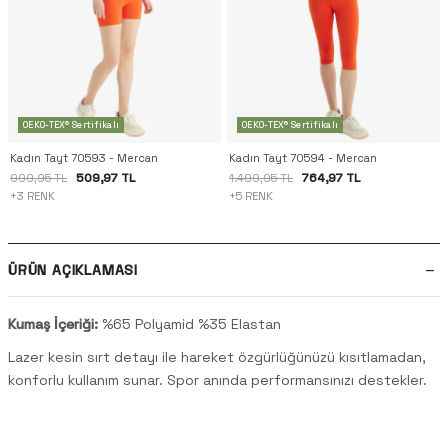
OEKO-TEX® Sertifikalı
OEKO-TEX® Sertifikalı
Kadın Tayt 70593 - Mercan
Kadın Tayt 70594 - Mercan
509,97 TL
764,97 TL
999,95 TL
1.499,95 TL
+3 RENK
+5 RENK
ÜRÜN AÇIKLAMASI
Kumaş İçeriği:
%65 Polyamid %35 Elastan
Lazer kesin sırt detayı ile hareket özgürlüğünüzü kısıtlamadan,
konforlu kullanım sunar. Spor anında performansınızı destekler.