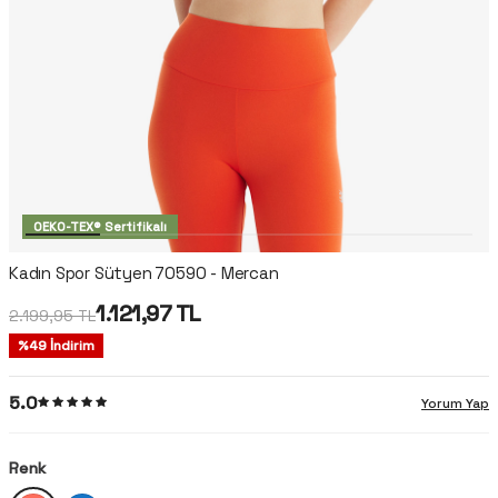
OEKO-TEX® Sertifikalı
Kadın Spor Sütyen 70590 - Mercan
1.121,97
TL
2.199,95
TL
%
49
İndirim
5.0
Yorum Yap
Renk