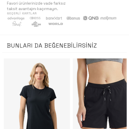
Favori ürünlerinizde vade farksız
taksit avantajını kaçırmayın.
GEÇERLI KARTLAR
BUNLARI DA BEĞENEBILIRSINIZ