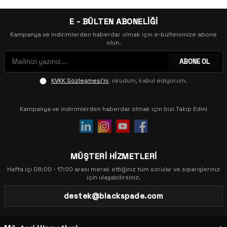
E - BÜLTEN ABONELİĞİ
Kampanya ve indirimlerden haberdar olmak için e-bültenimize abone
olun.
ABONE OL
KVKK Sözleşmesi'ni
, okudum, kabul ediyorum.
Kampanya ve indirimlerden haberdar olmak için bizi Takip Edin!
MÜŞTERİ HİZMETLERİ
Hafta içi 08:00 - 17:00 arası merak ettiğiniz tüm sorular ve siparişleriniz
için ulaşabilirsiniz.
destek@blackspade.com