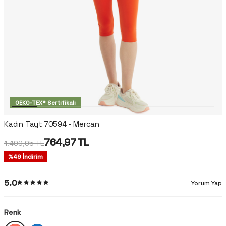
OEKO-TEX® Sertifikalı
Kadın Tayt 70594 - Mercan
764,97
TL
1.499,95
TL
%
49
İndirim
5.0
Yorum Yap
Renk