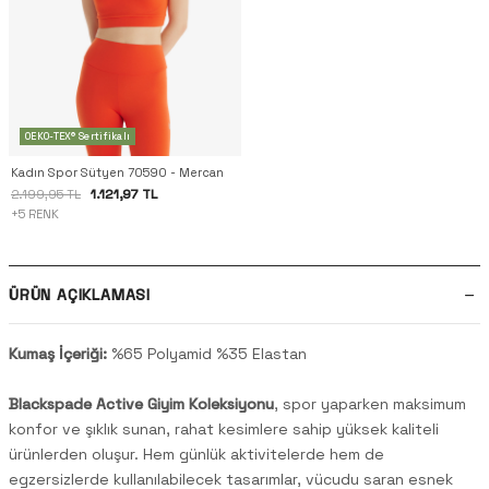
OEKO-TEX® Sertifikalı
Kadın Spor Sütyen 70590 - Mercan
1.121,97 TL
2.199,95 TL
+5 RENK
ÜRÜN AÇIKLAMASI
Kumaş İçeriği:
%65 Polyamid %35 Elastan
Blackspade Active Giyim Koleksiyonu
, spor yaparken maksimum
konfor ve şıklık sunan, rahat kesimlere sahip yüksek kaliteli
ürünlerden oluşur. Hem günlük aktivitelerde hem de
egzersizlerde kullanılabilecek tasarımlar, vücudu saran esnek