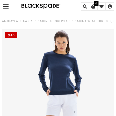
0
ANASAYFA
KADIN
KADIN LOUNGEWEAR
KADIN SWEATSHIRT & EŞ
/
/
/
%
40