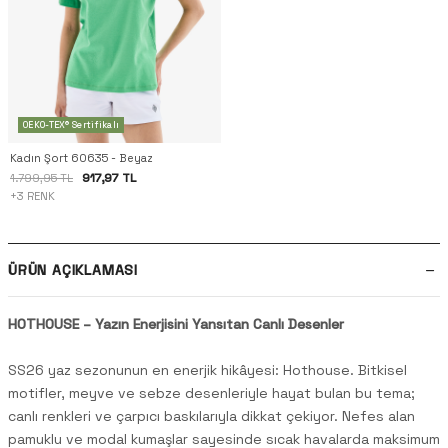
OEKO-TEX® Sertifikalı
Kadın Şort 60635 - Beyaz
917,97 TL
1.799,95 TL
+3 RENK
ÜRÜN AÇIKLAMASI
HOTHOUSE – Yazın Enerjisini Yansıtan Canlı Desenler
SS26 yaz sezonunun en enerjik hikâyesi: Hothouse. Bitkisel
motifler, meyve ve sebze desenleriyle hayat bulan bu tema;
canlı renkleri ve çarpıcı baskılarıyla dikkat çekiyor. Nefes alan
pamuklu ve modal kumaşlar sayesinde sıcak havalarda maksimum