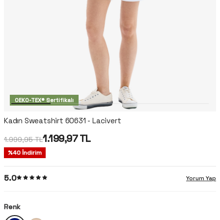
OEKO-TEX® Sertifikalı
Kadın Sweatshirt 60631 - Lacivert
1.199,97
TL
1.999,95
TL
%
40
İndirim
5.0
Yorum Yap
Renk