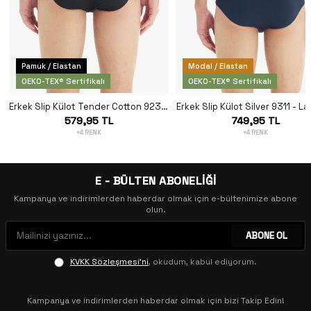
Pamuk / Elastan
Modal / Elastan
OEKO-TEX® Sertifikalı
OEKO-TEX® Sertifikalı
Erkek Slip Külot Tender Cotton 9232 - Siyah
Erkek Slip Külot Silver 9311 - La
579,95 TL
749,95 TL
+4 RENK
+4 RENK
E - BÜLTEN ABONELİĞİ
Kampanya ve indirimlerden haberdar olmak için e-bültenimize abone
olun.
ABONE OL
KVKK Sözleşmesi'ni
, okudum, kabul ediyorum.
Kampanya ve indirimlerden haberdar olmak için bizi Takip Edin!