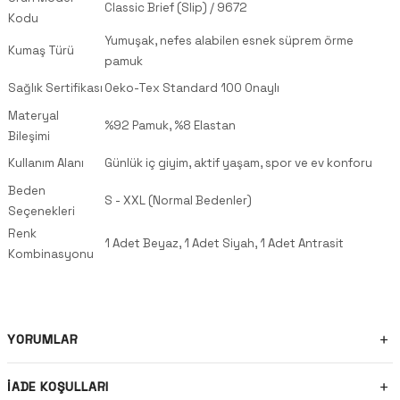
Classic Brief (Slip) / 9672
Kodu
Yumuşak, nefes alabilen esnek süprem örme
Kumaş Türü
pamuk
Sağlık Sertifikası
Oeko-Tex Standard 100 Onaylı
Materyal
%92 Pamuk, %8 Elastan
Bileşimi
Kullanım Alanı
Günlük iç giyim, aktif yaşam, spor ve ev konforu
Beden
S - XXL (Normal Bedenler)
Seçenekleri
Renk
1 Adet Beyaz, 1 Adet Siyah, 1 Adet Antrasit
Kombinasyonu
YORUMLAR
İADE KOŞULLARI