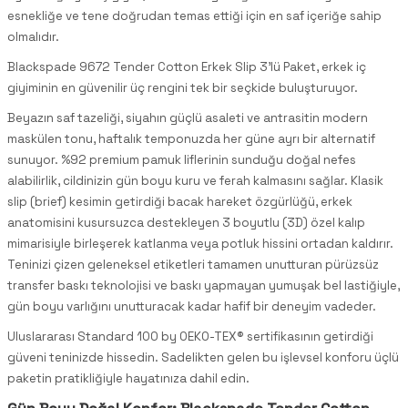
esnekliğe ve tene doğrudan temas ettiği için en saf içeriğe sahip
olmalıdır.
Blackspade 9672 Tender Cotton Erkek Slip 3'lü Paket, erkek iç
giyiminin en güvenilir üç rengini tek bir seçkide buluşturuyor.
Beyazın saf tazeliği, siyahın güçlü asaleti ve antrasitin modern
maskülen tonu, haftalık temponuzda her güne ayrı bir alternatif
sunuyor. %92 premium pamuk liflerinin sunduğu doğal nefes
alabilirlik, cildinizin gün boyu kuru ve ferah kalmasını sağlar. Klasik
slip (brief) kesimin getirdiği bacak hareket özgürlüğü, erkek
anatomisini kusursuzca destekleyen 3 boyutlu (3D) özel kalıp
mimarisiyle birleşerek katlanma veya potluk hissini ortadan kaldırır.
Teninizi çizen geleneksel etiketleri tamamen unutturan pürüzsüz
transfer baskı teknolojisi ve baskı yapmayan yumuşak bel lastiğiyle,
gün boyu varlığını unutturacak kadar hafif bir deneyim vadeder.
Uluslararası Standard 100 by OEKO-TEX® sertifikasının getirdiği
güveni teninizde hissedin. Sadelikten gelen bu işlevsel konforu üçlü
paketin pratikliğiyle hayatınıza dahil edin.