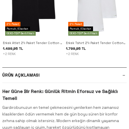
2'li Paket
2'li Paket
Pamuk / Elastan
Pamuk / Elastan
OEKO-TEX® Sertifikalı
OEKO-TEX® Sertifikalı
Erkek Atlet 2'li Paket Tender Cotton 9678 - Siyah
Erkek Tshirt 2'li Paket Tender Cotton 9671 - Beyaz
1.499,95 TL
1.799,95 TL
+2 RENK
+2 RENK
ÜRÜN AÇIKLAMASI
Her Güne Bir Renk: Günlük Ritmin Eforsuz ve Sağlıklı
Temeli
Gardırobunuzun en temel çekmecesini yenilerken hem zamansız
klasiklerden ödün vermemek hem de gün boyu süren bir konfor
zırhına sahip olmak istersiniz. Modern erkeğin dinamik yaşamına
uyum sağlayan iç giyim, hareket özgürlüğünü kısıtlamayan