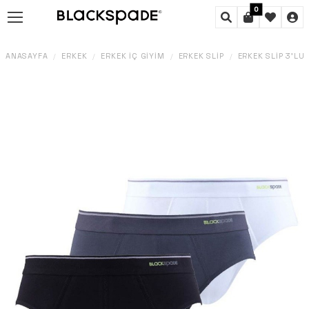
0
ANASAYFA
ERKEK
ERKEK İÇ GIYIM
ERKEK SLIP
ERKEK SLIP 3'LÜ
/
/
/
/