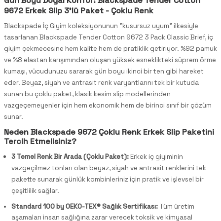
Gün Boyu Doğal Konfor: Blackspade Tender Cotton
9672 Erkek Slip 3'lü Paket - Çoklu Renk
Blackspade İç Giyim koleksiyonunun "kusursuz uyum" ilkesiyle
tasarlanan Blackspade Tender Cotton 9672 3 Pack Classic Brief, iç
giyim çekmecesine hem kalite hem de pratiklik getiriyor. %92 pamuk
ve %8 elastan karışımından oluşan yüksek esneklikteki süprem örme
kumaşı, vücudunuzu sararak gün boyu ikinci bir ten gibi hareket
eder. Beyaz, siyah ve antrasit renk varyantlarını tek bir kutuda
sunan bu çoklu paket, klasik kesim slip modellerinden
vazgeçemeyenler için hem ekonomik hem de birinci sınıf bir çözüm
sunar.
Neden Blackspade 9672 Çoklu Renk Erkek Slip Paketini
Tercih Etmelisiniz?
3 Temel Renk Bir Arada (Çoklu Paket):
Erkek iç giyiminin
vazgeçilmez tonları olan beyaz, siyah ve antrasit renklerini tek
pakette sunarak günlük kombinleriniz için pratik ve işlevsel bir
çeşitlilik sağlar.
Standard 100 by OEKO-TEX® Sağlık Sertifikası:
Tüm üretim
aşamaları insan sağlığına zarar verecek toksik ve kimyasal