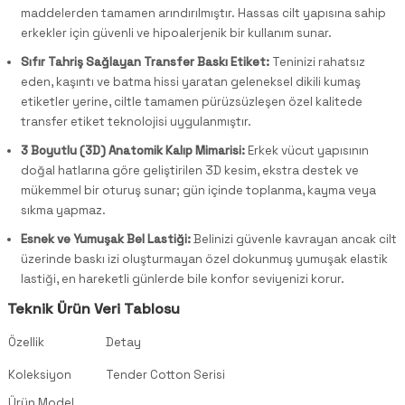
maddelerden tamamen arındırılmıştır. Hassas cilt yapısına sahip
erkekler için güvenli ve hipoalerjenik bir kullanım sunar.
Sıfır Tahriş Sağlayan Transfer Baskı Etiket:
Teninizi rahatsız
eden, kaşıntı ve batma hissi yaratan geleneksel dikili kumaş
etiketler yerine, ciltle tamamen pürüzsüzleşen özel kalitede
transfer etiket teknolojisi uygulanmıştır.
3 Boyutlu (3D) Anatomik Kalıp Mimarisi:
Erkek vücut yapısının
doğal hatlarına göre geliştirilen 3D kesim, ekstra destek ve
mükemmel bir oturuş sunar; gün içinde toplanma, kayma veya
sıkma yapmaz.
Esnek ve Yumuşak Bel Lastiği:
Belinizi güvenle kavrayan ancak cilt
üzerinde baskı izi oluşturmayan özel dokunmuş yumuşak elastik
lastiği, en hareketli günlerde bile konfor seviyenizi korur.
Teknik Ürün Veri Tablosu
Özellik
Detay
Koleksiyon
Tender Cotton Serisi
Ürün Model