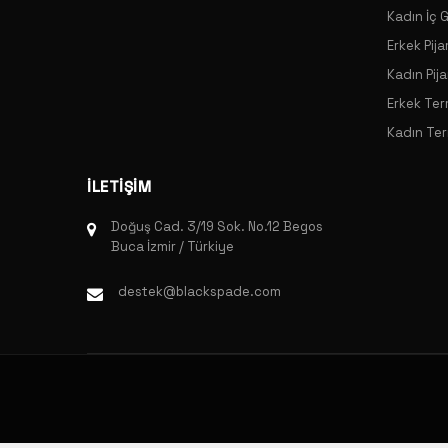
Kadın İç 
Erkek Pij
Kadın Pij
Erkek Ter
Kadın Ter
İLETİŞİM
Doğuş Cad. 3/19 Sok. No.12 Begos
Buca İzmir / Türkiye
destek@blackspade.com