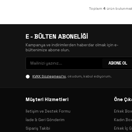
Toplam
4
ürün bulunmak
E - BÜLTEN ABONELİĞİ
Kampanya ve indirimlerden haberdar olmak için e-
bültenimize abone olun.
ABONE OL
KVKK Sözleşmesi'ni
, okudum, kabul ediyorum.
Müşteri Hizmetleri
Öne Çık
İletişim ve Destek Formu
Erkek Bo
İade & Geri Gönderim
Kadın Bo
Sipariş Takibi
Erkek İç G