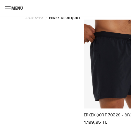
MENÜ
ANASAYFA
ERKEK SPOR ŞORT
/
ERKEK ŞORT 70329 - SIY
1.199,95
TL