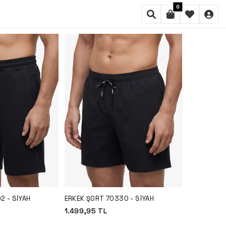
0
FILTRE
SIRALAMA
2 - SIYAH
ERKEK ŞORT 70330 - SIYAH
1.499,95
TL