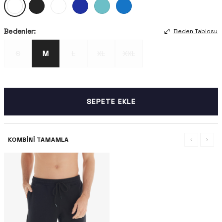
Bedenler:
Beden Tablosu
S
M
L
XL
XXL
SEPETE EKLE
KOMBINI TAMAMLA
-%32