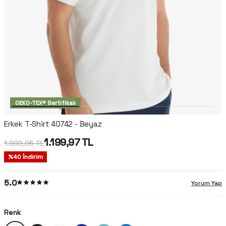
OEKO-TEX® Sertifikalı
Erkek T-Shirt 40742 - Beyaz
1.199,97
TL
1.999,95
TL
%
40
İndirim
5.0
Yorum Yap
Renk