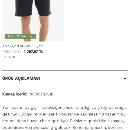
OEKO-TEX® Sertifikalı
Erkek Şort 40736 - Siyah
1.087,97 TL
1.599,95 TL
+4 RENK
ÜRÜN AÇIKLAMASI
Kumaş İçeriği:
%100 Pamuk
Yeni sezon ev giyim koleksiyonumuz, rahatlığı ve şıklığı bir araya
getiriyor. Doğal renkler, zarif dokular ve sakinleştirici tasarımlar,
her anı daha huzurlu hale getiriyor. Evinizde geçirdiğiniz zaman,
bedeninize ve ruhunuza iyi gelecek. Kendinizi şımartın, konforu