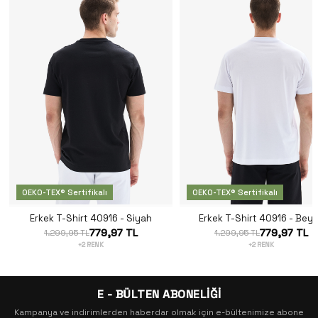
OEKO-TEX® Sertifikalı
OEKO-TEX® Sertifikalı
Erkek T-Shirt 40916 - Siyah
Erkek T-Shirt 40916 - Bey
779,97 TL
779,97 TL
1.299,95 TL
1.299,95 TL
+2 RENK
+2 RENK
E - BÜLTEN ABONELİĞİ
Kampanya ve indirimlerden haberdar olmak için e-bültenimize abone