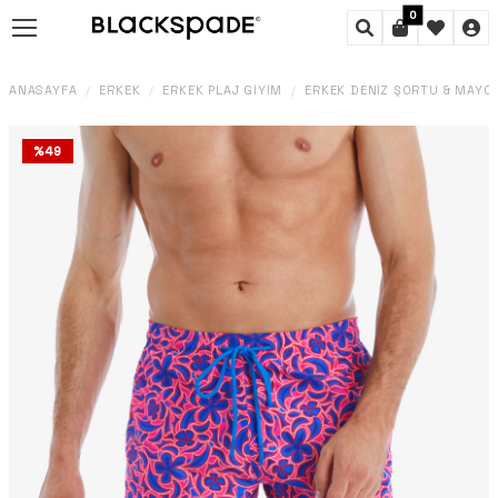
0
ANASAYFA
ERKEK
ERKEK PLAJ GIYIM
ERKEK DENIZ ŞORTU & MAYO
/
/
/
%
49