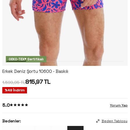
OEKO-TEX® Sertifikalı
Erkek Deniz Şortu 10600 - Baskılı
815,97
TL
1.599,95
TL
%
49
İndirim
5.0
Yorum Yap
Bedenler:
Beden Tablosu