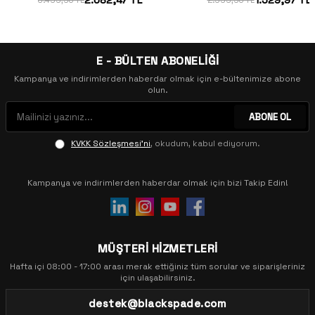
2.082,47 TL
1.529,97 TL
3.499,95 TL
2.999,95 TL
E - BÜLTEN ABONELİĞİ
Kampanya ve indirimlerden haberdar olmak için e-bültenimize abone
olun.
ABONE OL
KVKK Sözleşmesi'ni
, okudum, kabul ediyorum.
Kampanya ve indirimlerden haberdar olmak için bizi Takip Edin!
MÜŞTERİ HİZMETLERİ
Hafta içi 08:00 - 17:00 arası merak ettiğiniz tüm sorular ve siparişleriniz
için ulaşabilirsiniz.
destek@blackspade.com