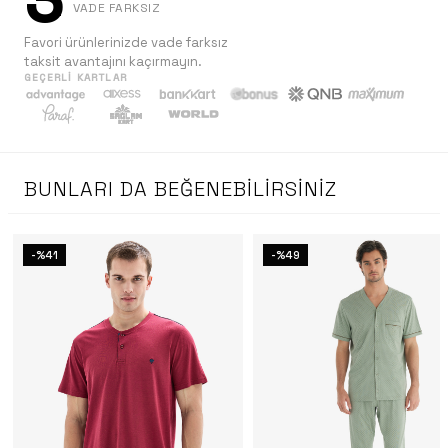
3
VADE FARKSIZ
Favori ürünlerinizde vade farksız
taksit avantajını kaçırmayın.
GEÇERLI KARTLAR
BUNLARI DA BEĞENEBILIRSINIZ
-%41
-%49