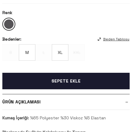
Renk
Bedenler:
Beden Tablosu
S
M
L
XL
XXL
SEPETE EKLE
ÜRÜN AÇIKLAMASI
Kumaş İçeriği:
%65 Polyester %30 Viskoz %5 Elastan