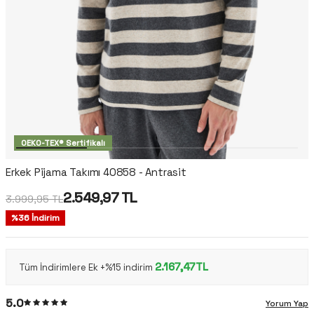
OEKO-TEX® Sertifikalı
Erkek Pijama Takımı 40858 - Antrasit
2.549,97
TL
3.999,95
TL
%
36
İndirim
2.167,47TL
Tüm İndirimlere Ek +%15 indirim
5.0
Yorum Yap