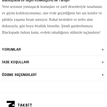
Blackspade Ev Giyim Koleksiyonu ile Tanışın
Yeni sezonun yumuşacık kumaşları ve zarif desenleriyle tasarlanan
ev giyim koleksiyonumuz, size evde geçirdiğiniz her anı konfor ve
şıklıkla yaşama fırsatı sunuyor. Rahat kesimleri ve nefes alan
dokusuyla, gün boyu ferahlık hissedin. Şimdi gardırobunuza
Blackspade farkını katın, evdeki rahatlığınızı stilinizle taçlandırın!
YORUMLAR
İADE KOŞULLARI
ÖDEME SEÇENEKLERI
TAKSİT