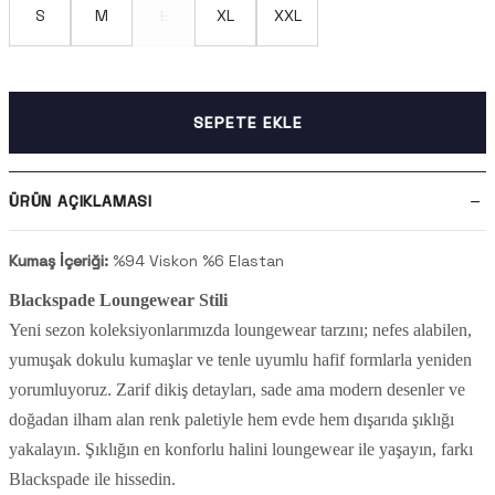
S
M
L
XL
XXL
SEPETE EKLE
ÜRÜN AÇIKLAMASI
Kumaş İçeriği:
%94 Viskon %6 Elastan
Blackspade Loungewear Stili
Yeni sezon koleksiyonlarımızda loungewear tarzını; nefes alabilen,
yumuşak dokulu kumaşlar ve tenle uyumlu hafif formlarla yeniden
yorumluyoruz. Zarif dikiş detayları, sade ama modern desenler ve
doğadan ilham alan renk paletiyle hem evde hem dışarıda şıklığı
yakalayın. Şıklığın en konforlu halini loungewear ile yaşayın, farkı
Blackspade ile hissedin.