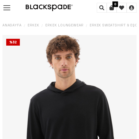
0
ANASAYFA
ERKEK
ERKEK LOUNGEWEAR
ERKEK SWEATSHIRT & EŞ
/
/
/
%
32