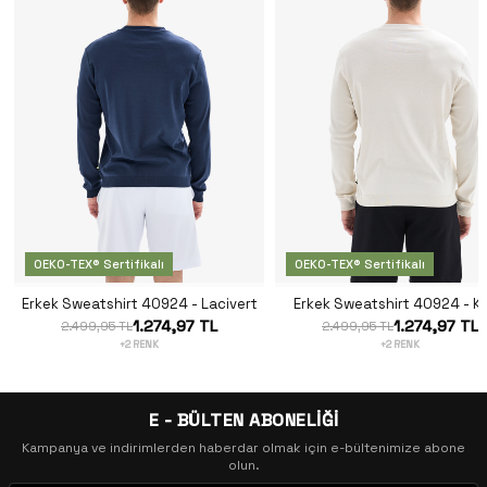
OEKO-TEX® Sertifikalı
OEKO-TEX® Sertifikalı
Erkek Sweatshirt 40924 - Lacivert
Erkek Sweatshirt 40924 - K
1.274,97 TL
1.274,97 TL
2.499,95 TL
2.499,95 TL
+2 RENK
+2 RENK
E - BÜLTEN ABONELİĞİ
Kampanya ve indirimlerden haberdar olmak için e-bültenimize abone
olun.