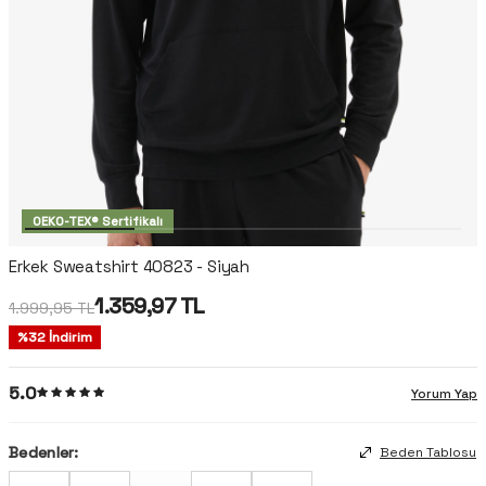
OEKO-TEX® Sertifikalı
Erkek Sweatshirt 40823 - Siyah
1.359,97
TL
1.999,95
TL
%
32
İndirim
5.0
Yorum Yap
Bedenler:
Beden Tablosu