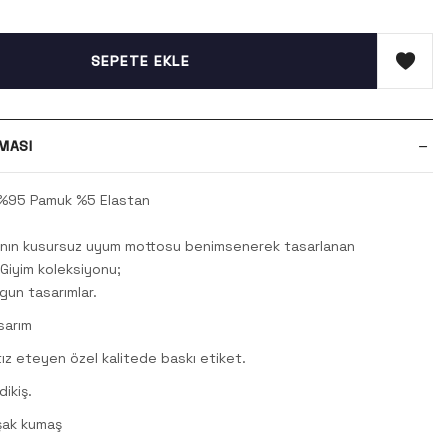
SEPETE EKLE
MASI
%95 Pamuk %5 Elastan
sının kusursuz uyum mottosu benimsenerek tasarlanan
Giyim koleksiyonu;
gun tasarımlar.
sarım
atız eteyen özel kalitede baskı etiket.
ikiş.
şak kumaş