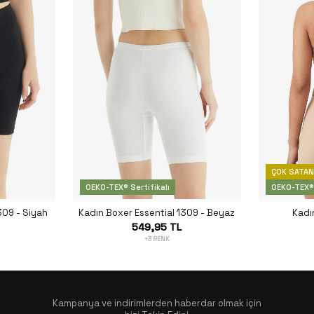
ÇOK SATA
OEKO-TEX® Sertifikalı
OEKO-TEX® 
309 - Siyah
Kadın Boxer Essential 1309 - Beyaz
Kadı
549,95 TL
+3 RENK
Kampanya ve indirimlerden haberdar olmak için