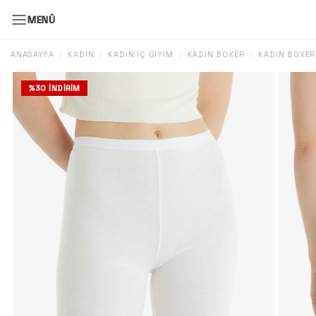
MENÜ
ANASAYFA
KADIN
KADIN İÇ GIYIM
KADIN BOXER
KADIN BOXER
/
/
/
/
%
30
İNDIRIM