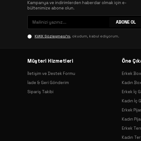
Kampanya ve indirimlerden haberdar olmak için e-
bültenimize abone olun.
ABONE OL
KVKK Sözleşmesi'ni
, okudum, kabul ediyorum.
Müşteri Hizmetleri
Öne Çık
İletişim ve Destek Formu
Erkek Bo
İade & Geri Gönderim
Kadın Bo
Sipariş Takibi
Erkek İç G
Kadın İç 
Erkek Pij
Kadın Pij
Erkek Ter
Kadın Ter