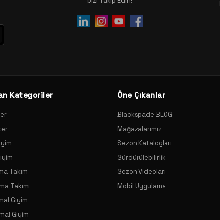
bizi Takip Edin!
an Kategoriler
Öne Çıkanlar
xer
Blackspade BLOG
xer
Mağazalarımız
iyim
Sezon Katalogları
Giyim
Sürdürülebilirlik
ama Takımı
Sezon Videoları
ama Takımı
Mobil Uygulama
mal Giyim
mal Giyim