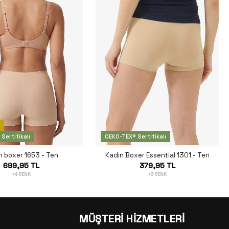
N
Sertifikalı
OEKO-TEX® Sertifikalı
n boxer 1653 - Ten
Kadın Boxer Essential 1301 - Ten
699,95 TL
379,95 TL
+4 RENK
+3 RENK
MÜŞTERİ HİZMETLERİ