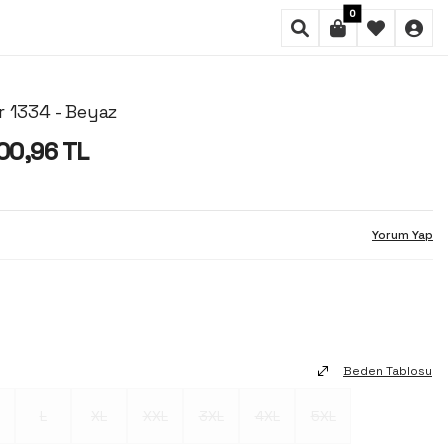
0
r 1334 - Beyaz
00,96
TL
Yorum Yap
Beden Tablosu
L
XL
XXL
3XL
4XL
5XL