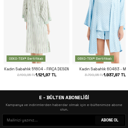
OEKO-TEX® Sertifikalı
OEKO-TEX® Sertifikalı
Kadın Sabahlık 51804 - FIRÇA DESEN
Kadın Sabahlık 60483 - Ma
1.121,97 TL
1.937,97 TL
2.199,95 TL
3.799,95 TL
E - BÜLTEN ABONELİĞİ
Kampanya ve indirimlerden haberdar olmak için e-bültenimize abone
olun.
ABONE OL