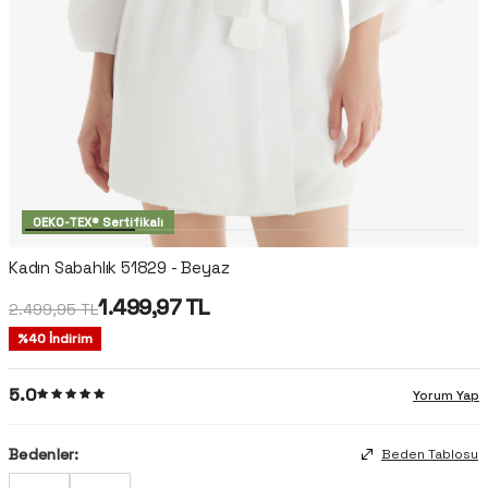
OEKO-TEX® Sertifikalı
Kadın Sabahlık 51829 - Beyaz
1.499,97
TL
2.499,95
TL
%
40
İndirim
5.0
Yorum Yap
Bedenler:
Beden Tablosu