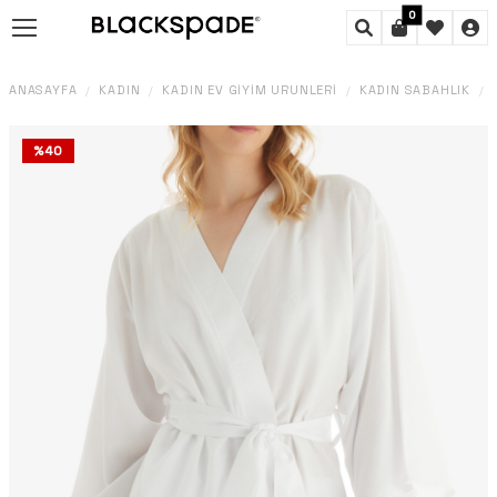
0
ANASAYFA
KADIN
KADIN EV GIYIM ÜRÜNLERI
KADIN SABAHLIK
/
/
/
/
%
40