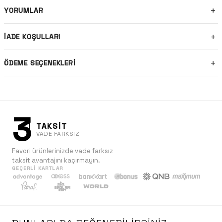
YORUMLAR
İADE KOŞULLARI
ÖDEME SEÇENEKLERI
3
TAKSİT
VADE FARKSIZ
Favori ürünlerinizde vade farksız
taksit avantajını kaçırmayın.
GEÇERLI KARTLAR