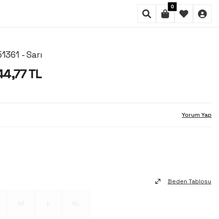
0
1361 - Sarı
44,77
TL
Yorum Yap
Beden Tablosu
M
L
XL