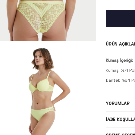
ÜRÜN AÇIKLA
Kumaş İçeriği:
Kumaş: %71 Po
Dantel: %84 P
YORUMLAR
İADE KOŞULL