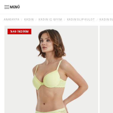
MENÜ
ANASAYFA
KADIN
KADIN İÇ GIYIM
KADIN SLIP KÜLOT
KADIN SL
/
/
/
/
%
49
İNDIRIM