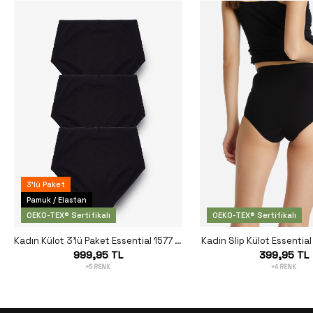
3'lü Paket
Pamuk / Elastan
OEKO-TEX® Sertifikalı
OEKO-TEX® Sertifikalı
Kadın Külot 3'lü Paket Essential 1577 - Siyah
Kadın Slip Külot Essential
999,95 TL
399,95 TL
+5 RENK
+4 RENK