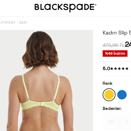
IP 51361 - SARI
Kadın Slip 5
2
479,95
TL
%
49
İndirim
5.0
Renk
Bedenler:
XS
S