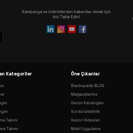
Kampanya ve indirimlerden haberdar olmak için
bizi Takip Edin!
an Kategoriler
Öne Çıkanlar
xer
Blackspade BLOG
xer
Mağazalarımız
iyim
Sezon Katalogları
Giyim
Sürdürülebilirlik
ama Takımı
Sezon Videoları
ama Takımı
Mobil Uygulama