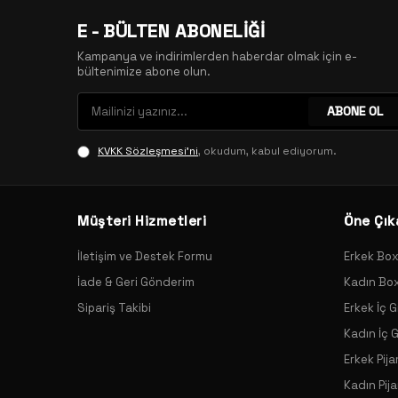
E - BÜLTEN ABONELİĞİ
Kampanya ve indirimlerden haberdar olmak için e-
bültenimize abone olun.
ABONE OL
KVKK Sözleşmesi'ni
, okudum, kabul ediyorum.
Müşteri Hizmetleri
Öne Çık
İletişim ve Destek Formu
Erkek Bo
İade & Geri Gönderim
Kadın Bo
Sipariş Takibi
Erkek İç G
Kadın İç 
Erkek Pij
Kadın Pij