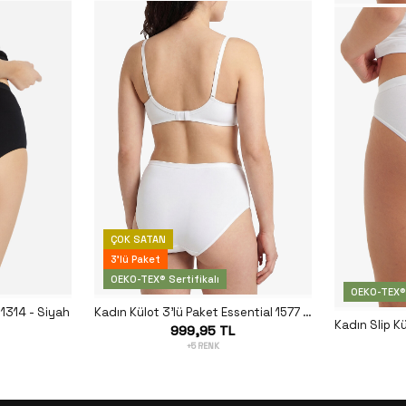
ÇOK SATAN
3'lü Paket
OEKO-TEX® Sertifikalı
OEKO-TEX® 
 1314 - Siyah
Kadın Külot 3'lü Paket Essential 1577 - Beyaz
999,95 TL
+5 RENK